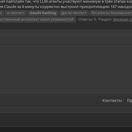
ий пайплайн так, что LLM-агенты участвуют минимум в трёх этапах каж
 Claude за 4 минуты корректно выстроил приоритизацию 187 находок 
am
ai пентест
claude
hacking
gpt-4o пентест
llm агенты безопаснос
Ответы: 0
Раздел:
Арсенал с
усственный интеллект поиск уязвимостей
Контакты
Пр