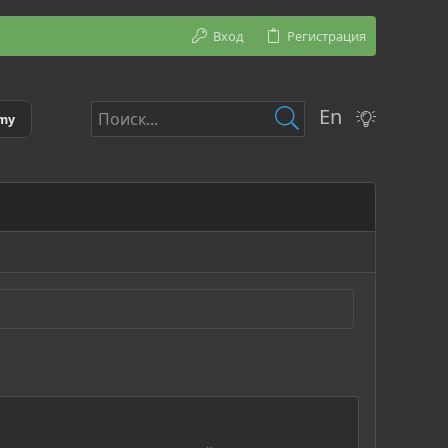
Вход
Регистрация
En
emy