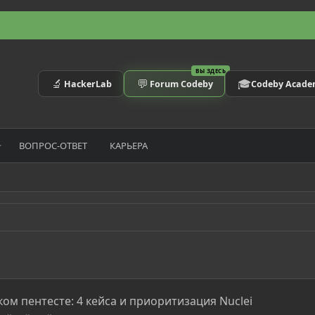
ВЫ ЗДЕСЬ
🔬
💬
🎓
HackerLab
Forum Codeby
Codeby Acad
ВОПРОС-ОТВЕТ
КАРЬЕРА
ком пентесте: 4 кейса и приоритизация Nuclei