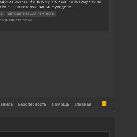
дого проекта. Не потому что хайп - а потому что на
Nuclei, на которую раньше уходило...
ть
автоматизация пентеста
пециалиста по ИБ
R
авила
Безопасность
Помощь
Главная
S
S