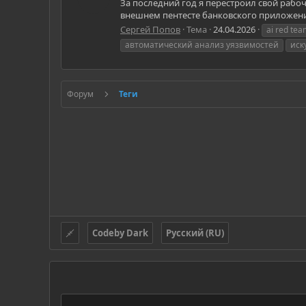
За последний год я перестроил свой рабоч
внешнем пентесте банковского приложения
Сергей Попов
Тема
24.04.2026
ai red te
автоматический анализ уязвимостей
иск
Форум
Теги
Codeby Dark
Русский (RU)