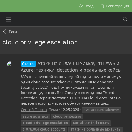
Вход
Регистрация
Теги
cloud privilege escalation
Атаки на облачные аккаунты AWS и
Статья
Azure: техники, detection и реальные кейсы
83% организаций за последний год словили минимум
один cloud account takeover - это данные Abnormal
Security за 2024 год. Почти каждая пятая - десять и
более инцидентов. Red Canary в ежегодном Threat
Detection Report поставил T1078.004 Cloud Accounts на
первое место по частоте обнаружения - выше...
Сергей Попов
Тема
12.05.2026
aws account takeover
azure ad атаки
cloud
pentesting
cloud
privilege
escalation
iam abuse techniques
t1078.004
cloud
accounts
атаки на облачные аккаунты