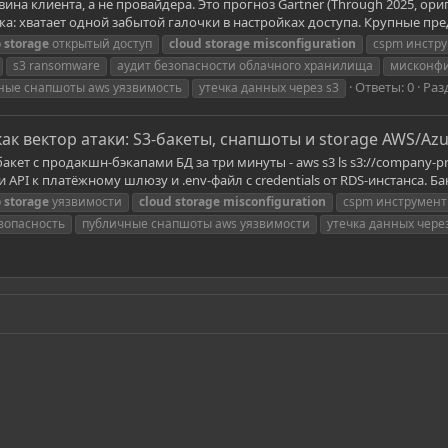
ина клиента, а не провайдера. Это прогноз Gartner (Through 2025, ори
овка: хватает одной забытой галочки в настройках доступа. Крупные пр
b
storage
открытый доступ
cloud
storage
misconfiguration
cspm инстр
s3 ransomware
аудит безопасности облачного хранилища
мисконфи
Ответы: 0
Раз
ные снапшоты aws уязвимость
утечка данных через s3
к вектор атаки: S3-бакеты, снапшоты и storage AWS/Az
кет с продакшн-бэкапами БД за три минуты - aws s3 ls s3://company-pr
 API к платёжному шлюзу и .env-файл с credentials от RDS-инстанса. Ба
b
storage
уязвимости
cloud
storage
misconfiguration
cspm инструмен
зопасность
публичные снапшоты aws уязвимости
утечка данных через