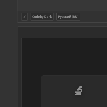
Codeby Dark
Русский (RU)
🔬