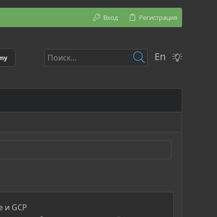
Вход
Регистрация
En
emy
e и GCP