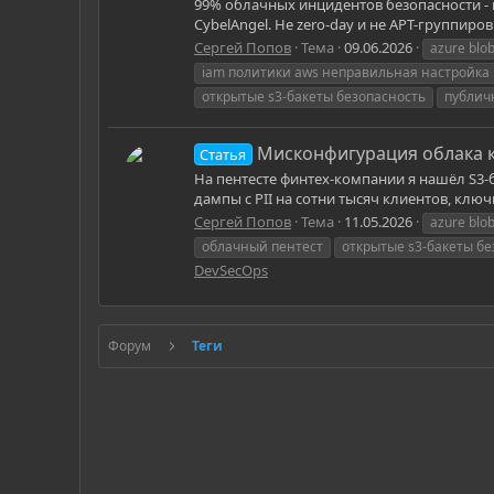
99% облачных инцидентов безопасности - в
CybelAngel. Не zero-day и не APT-группир
Сергей Попов
Тема
09.06.2026
azure blo
iam политики aws неправильная настройка
открытые s3-бакеты безопасность
публич
Мисконфигурация облака ка
Статья
На пентесте финтех-компании я нашёл S3-ба
дампы с PII на сотни тысяч клиентов, ключи
Сергей Попов
Тема
11.05.2026
azure blo
облачный пентест
открытые s3-бакеты бе
DevSecOps
Форум
Теги