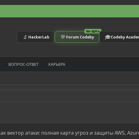
ВЫ ЗДЕСЬ
🔬
💬
🎓
HackerLab
Forum Codeby
Codeby Acad
ВОПРОС-ОТВЕТ
КАРЬЕРА
к вектор атаки: полная карта угроз и защиты AWS, Azur