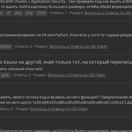
NG IDAT chunks | Application Security , там приведён код как вшить в I
то вшить shell в картинку большего размера, хотябы 60x60 впринципе 
Ответы: 1
Раздел:
Вопросы и Ответы по ИБ 
at
lfi
php
png
shell
рограммированию на С# или Python. Если есть у кого то годные ресур
Ответы: 2
Раздел:
Вопросы и Ответы по ИБ (Q&A)
python
 языка на другой, зная только тот, на который перепи
учить желания пока нет)
Ответы: 5
Раздел:
Вопросы и Ответы по ИБ (Q&A)
java
 память своего потока код и вызвать из него функцию? Предположим и
руем из него шелл: \x55\x89\xE5\xB8\x20\x00\x00\x00\x89\xEC\x5D\xC3 
веты: 0
Раздел:
Вопросы и Ответы по ИБ (Q&A)
h ботнета если myip заменить на 0.0.0.0 он будет сканировать внешние и