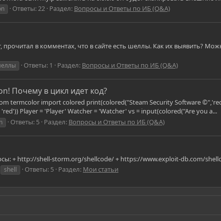
Ответы: 22
Раздел:
Вопросы и Ответы по ИБ (Q&A)
on
, прочитал в комментах, что в сайте есть шеллы. Как их выявить? Мож
Ответы: 1
Раздел:
Вопросы и Ответы по ИБ (Q&A)
еллы
n! Почему в цикл идет код?
ermcolor import colored print(colored("Steam Security Software ©",'red')) print
d')) Player = 'Player' Watcher = 'Watcher' vs = input(colored("Are you a...
Ответы: 5
Раздел:
Вопросы и Ответы по ИБ (Q&A)
n
 http://shell-storm.org/shellcode/ + https://www.exploit-db.com/shell
Ответы: 5
Раздел:
Мои статьи
shell