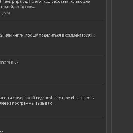
DAT чанк php код. Но этот код работает только для
подойдёт тот же...
(Q&A)
сы или книги, прошу поделиться в комментариях :)
сываешь?
меется следующий код: push ebp mov ebp, esp mov
Далее из программы вызываю...
п?