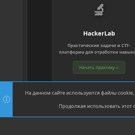
🔬
HackerLab
Практические задачи и CTF-
платформа для отработки навык
Начать практику
→
На данном сайте используются файлы cookie,
Продолжая использовать этот с
®
Community platform by XenForo
© 2010-2026 XenForo Ltd
XenPorta 2 PRO
© Jason Axelrod of
8WAYRUN