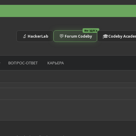
ВЫ ЗДЕСЬ
🔬
💬
🎓
HackerLab
Forum Codeby
Codeby Acad
ВОПРОС-ОТВЕТ
КАРЬЕРА