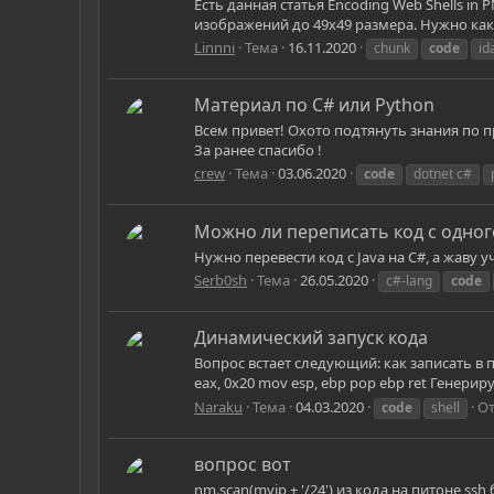
Есть данная статья Encoding Web Shells in P
изображений до 49х49 размера. Нужно как 
Linnni
Тема
16.11.2020
chunk
code
id
Материал по С# или Python
Всем привет! Охото подтянуть знания по п
За ранее спасибо !
crew
Тема
03.06.2020
code
dotnet c#
Можно ли переписать код с одного
Нужно перевести код с Java на C#, а жаву 
Serb0sh
Тема
26.05.2020
c#-lang
code
Динамический запуск кода
Вопрос встает следующий: как записать в
eax, 0x20 mov esp, ebp pop ebp ret Генери
Naraku
Тема
04.03.2020
От
code
shell
вопрос вот
nm.scan(myip + '/24') из кода на питоне ss