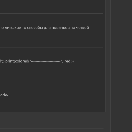
но ли какие-то способы для новичков по четкой
(colored("-------------------------", 'red'))
code/