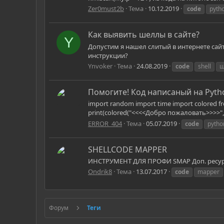
Zer0must2b
Тема
10.12.2019
code
pyth
Как выявить шеллы в сайте?
Y
Допустим я нашел слитый в интернете сайт
инструкции?
Ynvoker
Тема
24.08.2019
code
shell
ш
Помогите! Код написаный на Pytho
import random import time import colored from t
print(colored("<<<<Добро пожаловать>>>>", 're
ERROR_404
Тема
05.07.2019
code
pytho
SHELLCODE MAPPER
ИНСТРУМЕНТ ДЛЯ ПРОФИ SMAP Доп. ресурсы: +
Ondrik8
Тема
13.07.2017
code
mapper
Форум
Теги