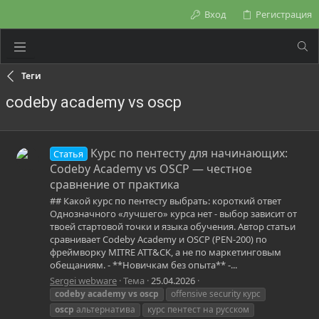
Вход
Регистрация
Теги
codeby academy vs oscp
Курс по пентесту для начинающих:
Статья
Codeby Academy vs OSCP — честное
сравнение от практика
## Какой курс по пентесту выбрать: короткий ответ
Однозначного «лучшего» курса нет - выбор зависит от
твоей стартовой точки и языка обучения. Автор статьи
сравнивает Codeby Academy и OSCP (PEN-200) по
фреймворку MITRE ATT&CK, а не по маркетинговым
обещаниям. - **Новичкам без опыта** -...
Sergei webware
Тема
25.04.2026
codeby
academy
vs
oscp
offensive security курс
oscp
альтернатива
курс пентест на русском