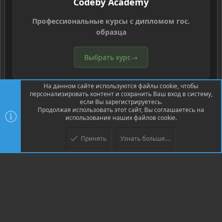
Codeby Academy
Профессиональные курсы с дипломом гос.
образца
Выбрать курс
→
На данном сайте используются файлы cookie, чтобы
персонализировать контент и сохранить Ваш вход в систему,
если Вы зарегистрируетесь.
Продолжая использовать этот сайт, Вы соглашаетесь на
использование наших файлов cookie.
®
Community platform by XenForo
© 2010-2026 XenForo Ltd.
Перевод
®
от Jumuro
Принять
Узнать больше....
Верх
Низ
XenPorta 2 PRO
© Jason Axelrod of
8WAYRUN