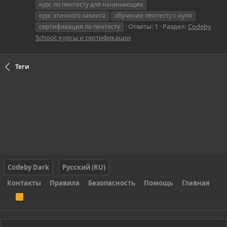
курс по пентесту для начинающих
курс этичного хакинга
обучение пентесту с нуля
Ответы: 1
Раздел:
Codeby
сертификация по пентесту
School: курсы и сертификации
Теги
Codeby Dark
Русский (RU)
Контакты
Правила
Безопасность
Помощь
Главная
R
S
S