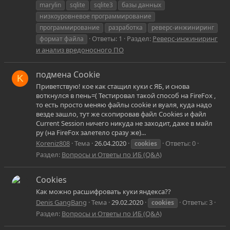
marylin
sqlite
sqlite3
базы данных
низкоуровневое программирование
программирование
разработка
реверс-инжиниринг
Ответы: 1
Раздел:
Реверс-инжиниринг
формат файла
и анализ вредоносного ПО
подмена Cookie
K
Приветствую! кое как стащил куки с ЯБ, и снова
воткнулся в пень=( Тестировал такой способ на FireFox ,
то есть просто меняю файлы cookie и вуаля, куда надо
везде зашло, тут же скопировав файл Cookies и файл
Current Session ничего никуда не заходит, даже в майл
ру (на FireFox залетело сразу же)...
Koreniz808
Тема
26.04.2020
Ответы: 0
cookies
Раздел:
Вопросы и Ответы по ИБ (Q&A)
Cookies
Как можно расшифровать куки яндекса??
Denis GangBang
Тема
29.02.2020
Ответы: 3
cookies
Раздел:
Вопросы и Ответы по ИБ (Q&A)