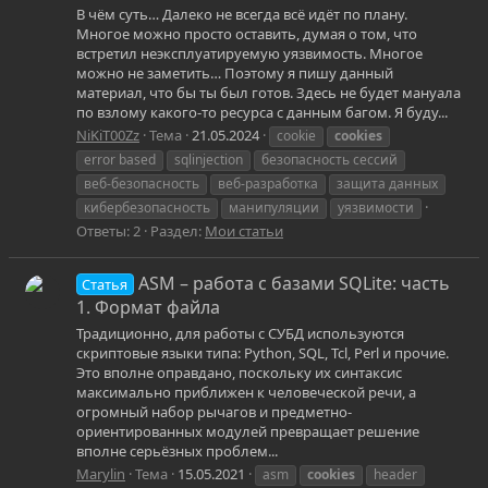
В чём суть… Далеко не всегда всё идёт по плану.
Многое можно просто оставить, думая о том, что
встретил неэксплуатируемую уязвимость. Многое
можно не заметить… Поэтому я пишу данный
материал, что бы ты был готов. Здесь не будет мануала
по взлому какого-то ресурса с данным багом. Я буду...
NiKiT00Zz
Тема
21.05.2024
cookie
cookies
error based
sqlinjection
безопасность сессий
веб-безопасность
веб-разработка
защита данных
кибербезопасность
манипуляции
уязвимости
Ответы: 2
Раздел:
Мои статьи
ASM – работа с базами SQLite: часть
Статья
1. Формат файла
Традиционно, для работы с СУБД используются
скриптовые языки типа: Python, SQL, Tcl, Perl и прочие.
Это вполне оправдано, поскольку их синтаксис
максимально приближен к человеческой речи, а
огромный набор рычагов и предметно-
ориентированных модулей превращает решение
вполне серьёзных проблем...
Marylin
Тема
15.05.2021
asm
cookies
header