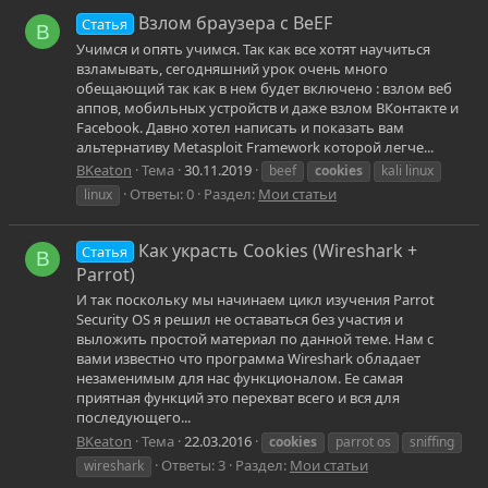
Взлом браузера c BeEF
Статья
B
Учимся и опять учимся. Так как все хотят научиться
взламывать, сегодняшний урок очень много
обещающий так как в нем будет включено : взлом веб
аппов, мобильных устройств и даже взлом ВКонтакте и
Facebook. Давно хотел написать и показать вам
альтернативу Metasploit Framework которой легче...
BKeaton
Тема
30.11.2019
beef
cookies
kali linux
Ответы: 0
Раздел:
Мои статьи
linux
Как украсть Cookies (Wireshark +
Статья
B
Parrot)
И так поскольку мы начинаем цикл изучения Parrot
Security OS я решил не оставаться без участия и
выложить простой материал по данной теме. Нам с
вами известно что программа Wireshark обладает
незаменимым для нас функционалом. Ее самая
приятная функций это перехват всего и вся для
последующего...
BKeaton
Тема
22.03.2016
cookies
parrot os
sniffing
Ответы: 3
Раздел:
Мои статьи
wireshark