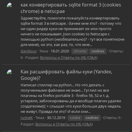
как конвертировать sqlite format 3 (cookies
chrome) в netscpae
Здравствуйте, помогите пожалуйста конвертировать
sqlite format 3 в netscape. -Зачем мне это? - потому что
ни один ридер куки не принимает их или просто
ничего не показывает. Json cookies to Netscape с
помощью python (необязательно)? - тут все понятно(не
для меня), но это, как раз, то, что мне...
danilious
Тема
18.01.2020
Ответы:
chrome
cookies
6
Раздел:
Вопросы и Ответы по ИБ (Q&A)
Как расшифровать файлы куки (Yandex,
Google)?
Написал стиллер на python... Но что делать с
полученными файлами не знаю... Гуглил но все
плагины на firefox portable 3 - firefox 56, 52 и т. д.
устарели, заблокированы да и вообще плагин удален
создателем((( + слышал что куки больше двух недель
не живут. Правда ли это? И если они...
JustieK
Тема
30.12.2019
Ответы: 6
cookie
cookies
Раздел:
Вопросы и Ответы по ИБ (Q&A)