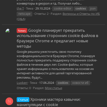
конверторы в geojson и тд. Получал либо...
the T
Тема
29.10.2024
cookie-editor
cookies
json
Ответы: 2
Раздел:
Вопросы и Ответы по ИБ
netscape
(Q&A)
Google планирует прекратить
News
использование сторонних cookie-файлов в
браузере Chrome и предлагает новые
методы
Google решила ужесточить свою политику
конфиденциальности в браузере Chrome, планируя
полностью прекратить поддержку сторонних cookie-
файлов в течение двух лет. Cookie-файлы, которые
хранят информацию о пользователях на основе их
интернет-активности для целей таргетированной
рекламы, будут...
Luxkerr
Тема
17.06.2024
cookies
новости иб
Ответы: 0
Раздел:
Мои статьи
Хроники мастера кавычки:
Статья
N
манипуляции с cookie