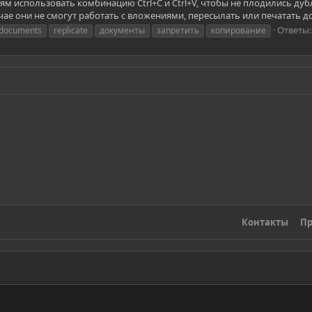
ям использовать комбинацию Ctrl+C и Ctrl+V, чтобы не плодились дубли
учае они не смогут работать с вложениями, пересылать или печатать до
Ответы:
documents
replicate
документы
запретить
копирование
Контакты
Пр