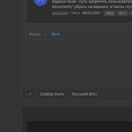
Задача такая - тупо запретить пользовател
documents" убрать не вариант, в таком сл
abdurtim
Тема
04.03.2021
copy
docs
Форум
Теги
Codeby Dark
Русский (RU)