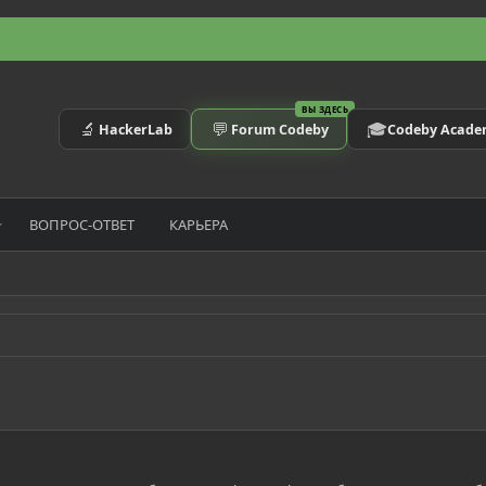
ВЫ ЗДЕСЬ
🔬
💬
🎓
HackerLab
Forum Codeby
Codeby Acad
ВОПРОС-ОТВЕТ
КАРЬЕРА