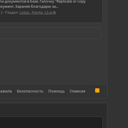
 документов в базе. Галочку "Replicate or copy
кумент. Заранее благодарю за...
 2
Раздел:
Lotus - Forms, LS и @
R
авила
Безопасность
Помощь
Главная
S
S