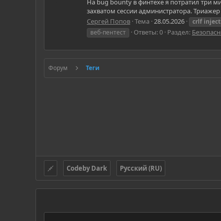
На bug bounty в финтехе я потратил три мин
захватом сессии администратора. Триажер п
Сергей Попов
Тема
28.05.2026
crlf
injec
Ответы: 0
Раздел:
Безопасн
веб-пентест
Форум
Теги
Codeby Dark
Русский (RU)