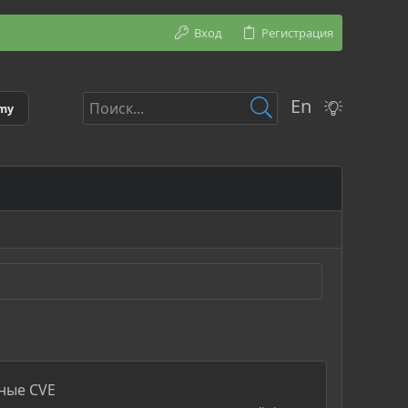
Вход
Регистрация
En
emy
ьные CVE