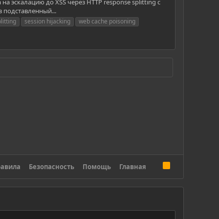
на эскалацию до XSS через HTTP response splitting с
з подставленный...
litting
session hijacking
web cache poisoning
R
авила
Безопасность
Помощь
Главная
S
S