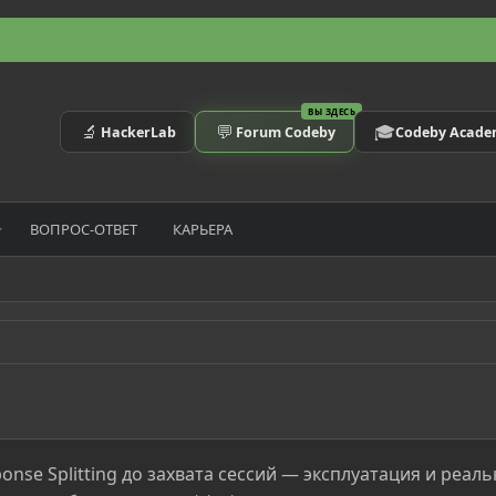
ВЫ ЗДЕСЬ
🔬
💬
🎓
HackerLab
Forum Codeby
Codeby Acad
ВОПРОС-ОТВЕТ
КАРЬЕРА
sponse Splitting до захвата сессий — эксплуатация и реал