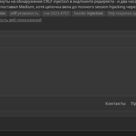
уты на обнаружение CRLF injection в эндпоинте редиректа - и два часа 
оставил Medium, хотя цепочка вела до полного session hijacking чере
tion
crlf
уязвимость
cve-2023-4767
header
injection
http response sp
ость веб-приложений
Контакты
Пр