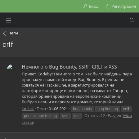
Вход
Регистрация
Теги
crlf
Немного о Bug Bounty, SSRF, CRLF и XSS
Привет, Codeby! Немного о том, как были найдены пара
простых уязвимостей в ходе Bug Bounty. Я решил не
соваться на HackerOne, а зарегистрировался на
платформе попроще и поменьше, называется Intigriti,
которая ориентирована на европейские компании.
Выбрал цель и в первом же домене, который начал...
larchik
Тема
01.06.2021
bug bounty
bug hunting
crlf
Ответы: 12
Раздел:
Мои
penetration testing
ssrf
xss
статьи