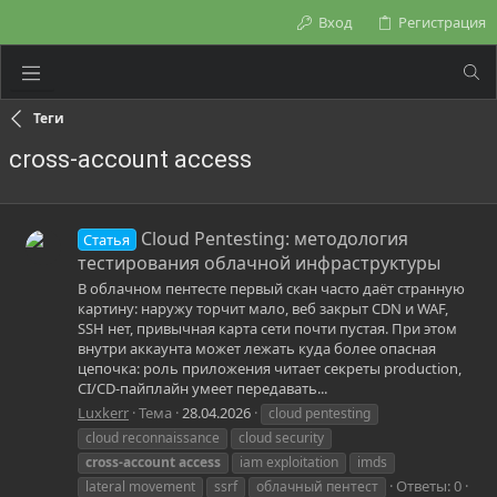
Вход
Регистрация
Теги
cross-account access
Cloud Pentesting: методология
Статья
тестирования облачной инфраструктуры
В облачном пентесте первый скан часто даёт странную
картину: наружу торчит мало, веб закрыт CDN и WAF,
SSH нет, привычная карта сети почти пустая. При этом
внутри аккаунта может лежать куда более опасная
цепочка: роль приложения читает секреты production,
CI/CD-пайплайн умеет передавать...
Luxkerr
Тема
28.04.2026
cloud pentesting
cloud reconnaissance
cloud security
cross-account
access
iam exploitation
imds
Ответы: 0
lateral movement
ssrf
облачный пентест