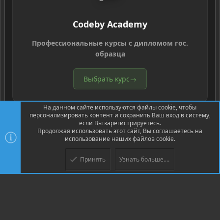
Codeby Academy
Профессиональные курсы с дипломом гос.
образца
Выбрать курс
→
На данном сайте используются файлы cookie, чтобы
персонализировать контент и сохранить Ваш вход в систему,
если Вы зарегистрируетесь.
Продолжая использовать этот сайт, Вы соглашаетесь на
использование наших файлов cookie.
®
Community platform by XenForo
© 2010-2026 XenForo Ltd.
Перевод
®
от Jumuro
Принять
Узнать больше....
Верх
Низ
XenPorta 2 PRO
© Jason Axelrod of
8WAYRUN