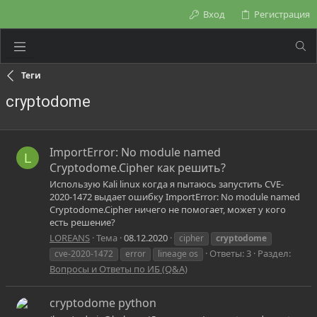
Вход
Регистрация
Теги
cryptodome
ImportError: No module named
L
Cryptodome.Cipher как решить?
Использую Kali linux когда я пытаюсь запустить CVE-
2020-1472 выдает ошибку ImportError: No module named
Cryptodome.Cipher ничего не помогает, может у кого
есть решение?
LOREANS
Тема
08.12.2020
cipher
cryptodome
Ответы: 3
Раздел:
cve-2020-1472
error
lineage os
Вопросы и Ответы по ИБ (Q&A)
cryptodome python