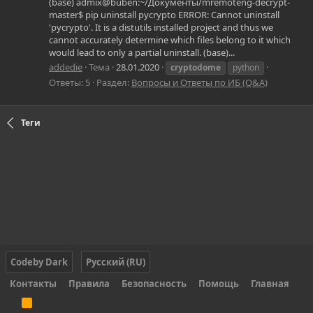
(base) admix@buben:~/Документы/mremoteng-decrypt-
master$ pip uninstall pycrypto ERROR: Cannot uninstall
'pycrypto'. It is a distutils installed project and thus we
cannot accurately determine which files belong to it which
would lead to only a partial uninstall. (base)...
addedie
Тема
28.01.2020
cryptodome
python
Ответы: 5
Раздел:
Вопросы и Ответы по ИБ (Q&A)
Теги
Codeby Dark
Русский (RU)
Контакты
Правила
Безопасность
Помощь
Главная
R
S