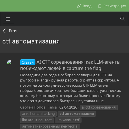
Вход
Регистрация
Теги
ctf автоматизация
AI CTF соревнования: как LLM-агенты
Статья
побеждают людей в capture the flag
Последние два года я собирал солверы для CTF на
pwntools и angr - ручная работа, скрипт за скриптом. А
потом на одном университетском CTF LLM-агент
набрал больше очков, чем большинство студенческих
команд. Не потому что задания были простые. Потому
что агент действовал быстрее, не уставал и не...
Сергей Попов
Тема
02.04.2026
ai
ctf
соревнования
ai vs human hacking
ctf
автоматизация
llm агент пентест
llm хакинг
ctf
автоматизированный пентест ai