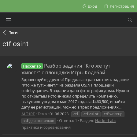
Вход
Регистрация
Теги
ctf osint
Разбор задания "Кто же тут
Hackerlab
живет?" с площадки Игры Кодебай
Здравствуйте, друзья! Предлагаю рассмотреть задание
"Кто же тут живет?" из раздела OSINT площадки
codeby.games. В задании дана фотография дома. Нужно
по открытым источникам определить компанию,
выкупившую дом в мае 2017 года за $460,500, и найти
дату её регистрации. Можно в трех предложениях...
ALT1RE
Тема
01.06.2023
ctf
ctf
osint
ctf
writeup
Ответы: 1
Раздел:
HackerLab:
ctf
для новичков
практика и соревнования