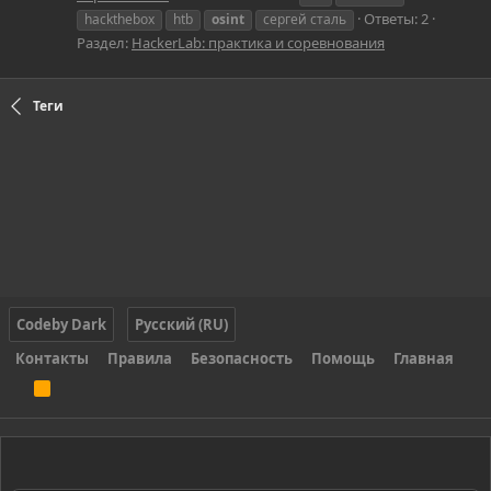
Ответы: 2
hackthebox
htb
osint
сергей сталь
Раздел:
HackerLab: практика и соревнования
Теги
Codeby Dark
Русский (RU)
Контакты
Правила
Безопасность
Помощь
Главная
R
S
S