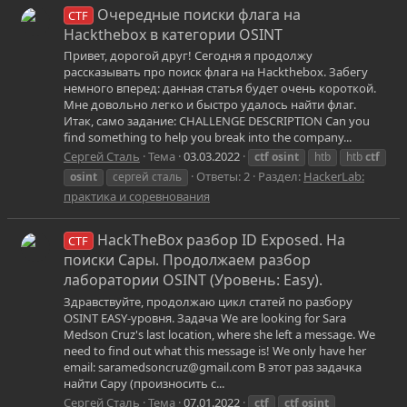
Очередные поиски флага на
CTF
Hackthebox в категории OSINT
Привет, дорогой друг! Сегодня я продолжу
рассказывать про поиск флага на Hackthebox. Забегу
немного вперед: данная статья будет очень короткой.
Мне довольно легко и быстро удалось найти флаг.
Итак, само задание: CHALLENGE DESCRIPTION Can you
find something to help you break into the company...
Сергей Сталь
Тема
03.03.2022
ctf
osint
htb
htb
ctf
Ответы: 2
Раздел:
HackerLab:
osint
сергей сталь
практика и соревнования
HackTheBox разбор ID Exposed. На
CTF
поиски Сары. Продолжаем разбор
лаборатории OSINT (Уровень: Easy).
Здравствуйте, продолжаю цикл статей по разбору
OSINT EASY-уровня. Задача We are looking for Sara
Medson Cruz's last location, where she left a message. We
need to find out what this message is! We only have her
email: saramedsoncruz@gmail.com В этот раз задачка
найти Сару (произносить с...
Сергей Сталь
Тема
07.01.2022
ctf
ctf
osint