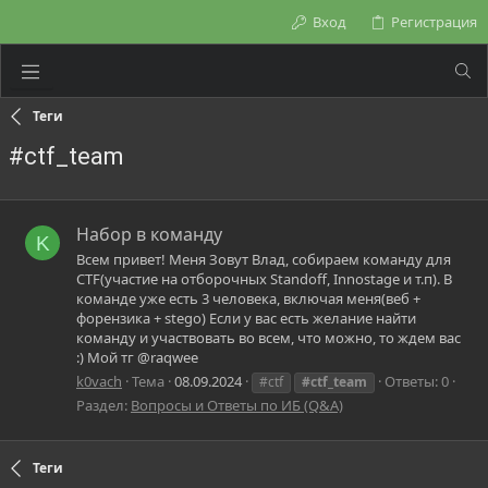
Вход
Регистрация
Теги
#ctf_team
Набор в команду
K
Всем привет! Меня Зовут Влад, собираем команду для
CTF(участие на отборочных Standoff, Innostage и т.п). В
команде уже есть 3 человека, включая меня(веб +
форензика + stego) Если у вас есть желание найти
команду и участвовать во всем, что можно, то ждем вас
:) Мой тг @raqwee
k0vach
Тема
08.09.2024
Ответы: 0
#ctf
#ctf_team
Раздел:
Вопросы и Ответы по ИБ (Q&A)
Теги