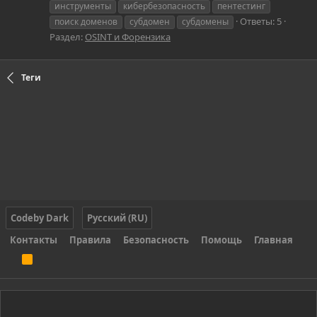
инструменты
кибербезопасность
пентестинг
Ответы: 5
поиск доменов
субдомен
субдомены
Раздел:
OSINT и Форензика
Теги
Codeby Dark
Русский (RU)
Контакты
Правила
Безопасность
Помощь
Главная
R
S
S