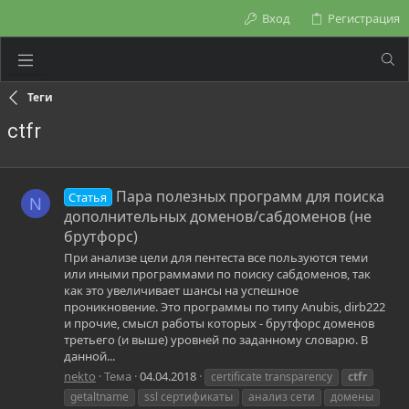
Вход
Регистрация
Теги
ctfr
Пара полезных программ для поиска
Статья
N
дополнительных доменов/сабдоменов (не
брутфорс)
При анализе цели для пентеста все пользуются теми
или иными программами по поиску сабдоменов, так
как это увеличивает шансы на успешное
проникновение. Это программы по типу Anubis, dirb222
и прочие, смысл работы которых - брутфорс доменов
третьего (и выше) уровней по заданному словарю. В
данной...
nekto
Тема
04.04.2018
certificate transparency
ctfr
getaltname
ssl сертификаты
анализ сети
домены