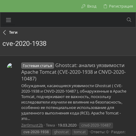
Вход
Регистрация
Теги
cve-2020-1938
Ghostcat: анализ уязвимости
Гостевая статья
Apache Tomcat (CVE-2020-1938 и CNVD-2020-
10487)
Обсуждения, касающиеся уязвимости Ghostcat ( CVE-
2020-1938 и CNVD-2020-10487 ), обнаруженные в Apache
Tomcat, подчеркивают ее важность, поскольку
исследователи изучили ее влияние на безопасность,
особенно ее потенциальное использование для
удаленного выполнения кода (RCE). Apache Tomcat -
это...
Zer0must2b
Тема
19.03.2020
cnvd-2020-10487
Ответы: 0
Раздел:
cve-2020-1938
ghostcat
tomcat