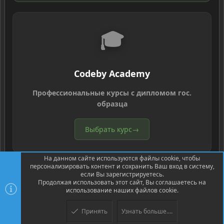
🎓
Codeby Academy
Профессиональные курсы с дипломом гос.
образца
Выбрать курс
→
На данном сайте используются файлы cookie, чтобы
персонализировать контент и сохранить Ваш вход в систему,
если Вы зарегистрируетесь.
Продолжая использовать этот сайт, Вы соглашаетесь на
использование наших файлов cookie.
®
Community platform by XenForo
© 2010-2026 XenForo Ltd.
Перевод
®
от Jumuro
Принять
Узнать больше....
Верх
Низ
XenPorta 2 PRO
© Jason Axelrod of
8WAYRUN