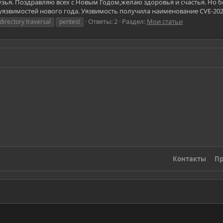
я. Поздравляю всех с Новым Годом,желаю здоровья и счастья. Но без
язвимостей нового года. Уязвимость получила наименование CVE-2021-
Ответы: 2
Раздел:
Мои статьи
directory traversal
pentest
Контакты
Пр