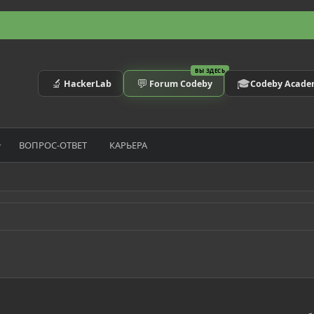
ВЫ ЗДЕСЬ
🔬
💬
🎓
HackerLab
Forum Codeby
Codeby Acad
ВОПРОС-ОТВЕТ
КАРЬЕРА