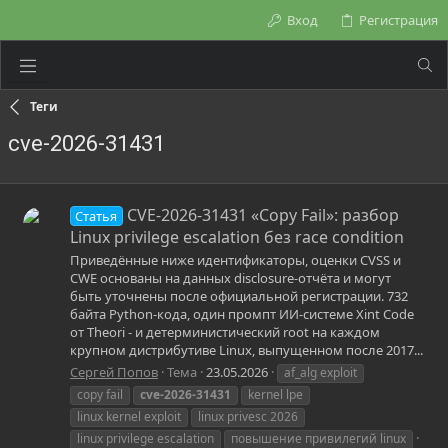
Вход
Регистрация
Теги
cve-2026-31431
CVE-2026-31431 «Copy Fail»: разбор
Статья
Linux privilege escalation без race condition
Приведённые ниже идентификаторы, оценки CVSS и
CWE основаны на данных disclosure-отчёта и могут
быть уточнены после официальной регистрации. 732
байта Python-кода, один промпт ИИ-системе Xint Code
от Theori - и детерминистический root на каждом
крупном дистрибутиве Linux, выпущенном после 2017...
Сергей Попов
Тема
23.05.2026
af_alg exploit
copy fail
cve-2026-31431
kernel lpe
linux kernel exploit
linux privesc 2026
linux privilege escalation
повышение привилегий linux