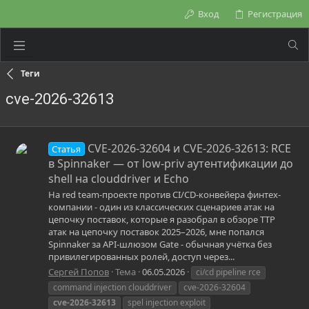
Вход
Регистрация
Теги
cve-2026-32613
CVE-2026-32604 и CVE-2026-32613: RCE
Статья
в Spinnaker — от low-priv аутентификации до
shell на clouddriver и Echo
На red team-проекте против CI/CD-конвейера финтех-
компании - один из классических сценариев атак на
цепочку поставок, которые я разобрал в обзоре TTP
атак на цепочку поставок 2025–2026, мне попался
Spinnaker за API-шлюзом Gate - обычная учётка без
привилегированных ролей, доступ через...
Сергей Попов
Тема
06.05.2026
ci/cd pipeline rce
command injection clouddriver
cve-2026-32604
cve-2026-32613
spel injection exploit