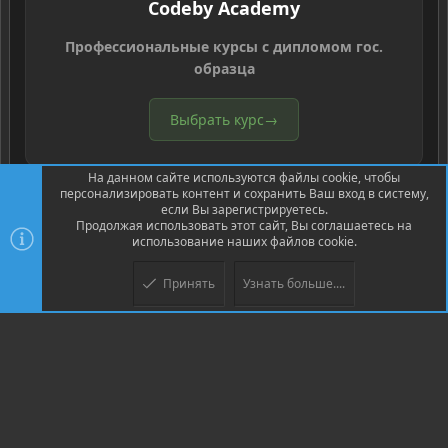
Codeby Academy
Профессиональные курсы с дипломом гос.
образца
Выбрать курс
→
На данном сайте используются файлы cookie, чтобы
персонализировать контент и сохранить Ваш вход в систему,
если Вы зарегистрируетесь.
Продолжая использовать этот сайт, Вы соглашаетесь на
использование наших файлов cookie.
®
Community platform by XenForo
© 2010-2026 XenForo Ltd.
Перевод
®
от Jumuro
Принять
Узнать больше....
Верх
Низ
XenPorta 2 PRO
© Jason Axelrod of
8WAYRUN