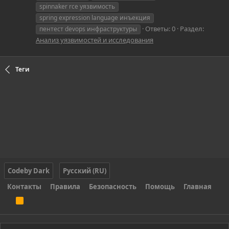
spinnaker rce уязвимость
spring expression language инъекция
Ответы: 0
Раздел:
пентест devops инфраструктуры
Анализ уязвимостей и исследования
Теги
Codeby Dark
Русский (RU)
Контакты
Правила
Безопасность
Помощь
Главная
R
S
S