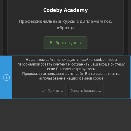
Codeby Academy
Профессиональные курсы с дипломом гос.
образца
Выбрать курс
→
На данном сайте используются файлы cookie, чтобы
персонализировать контент и сохранить Ваш вход в систему,
если Вы зарегистрируетесь.
Продолжая использовать этот сайт, Вы соглашаетесь на
использование наших файлов cookie.
®
Community platform by XenForo
© 2010-2026 XenForo Ltd.
Перевод
®
от Jumuro
Принять
Узнать больше....
Верх
Низ
XenPorta 2 PRO
© Jason Axelrod of
8WAYRUN