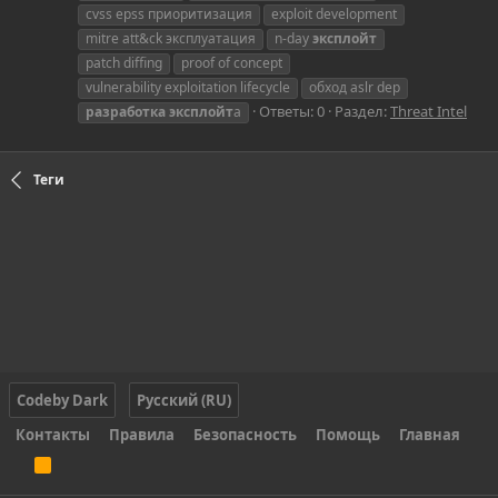
cvss epss приоритизация
exploit development
mitre att&ck эксплуатация
n-day
эксплойт
patch diffing
proof of concept
vulnerability exploitation lifecycle
обход aslr dep
Ответы: 0
Раздел:
Threat Intel
разработка
эксплойт
а
Теги
Codeby Dark
Русский (RU)
Контакты
Правила
Безопасность
Помощь
Главная
R
S
S