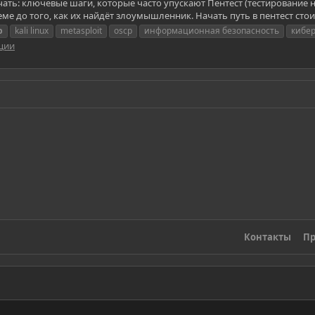
начать: ключевые шаги, которые часто упускают Пентест (тестирование 
ме до того, как их найдёт злоумышленник. Начать путь в пентест стоит
p
kali linux
metasploit
oscp
информационная безопасность
кибе
ации
Контакты
Пр