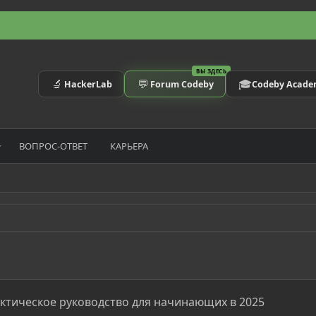
ВЫ ЗДЕСЬ
🔬
💬
🎓
HackerLab
Forum Codeby
Codeby Acad
ВОПРОС-ОТВЕТ
КАРЬЕРА
актическое руководство для начинающих в 2025