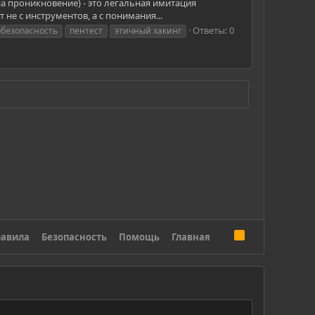
на проникновение) - это легальная имитация
 не с инструментов, а с понимания...
Ответы: 0
рбезопасность
пентест
этичный хакинг
R
авила
Безопасность
Помощь
Главная
S
S