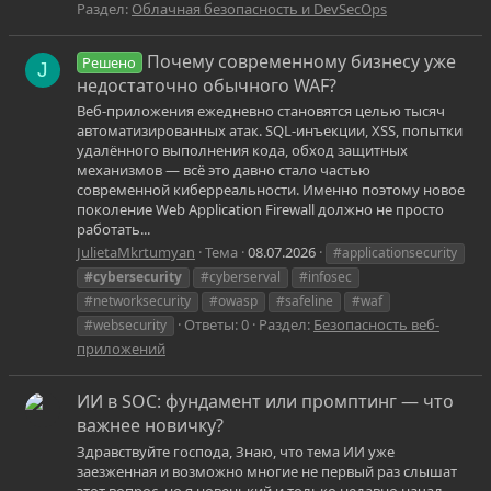
Раздел:
Облачная безопасность и DevSecOps
Почему современному бизнесу уже
Решено
J
недостаточно обычного WAF?
Веб-приложения ежедневно становятся целью тысяч
автоматизированных атак. SQL-инъекции, XSS, попытки
удалённого выполнения кода, обход защитных
механизмов — всё это давно стало частью
современной киберреальности. Именно поэтому новое
поколение Web Application Firewall должно не просто
работать...
JulietaMkrtumyan
Тема
08.07.2026
#applicationsecurity
#cybersecurity
#cyberserval
#infosec
#networksecurity
#owasp
#safeline
#waf
Ответы: 0
Раздел:
Безопасность веб-
#websecurity
приложений
ИИ в SOC: фундамент или промптинг — что
важнее новичку?
Здравствуйте господа, Знаю, что тема ИИ уже
заезженная и возможно многие не первый раз слышат
этот вопрос, но я новенький и только недавно начал