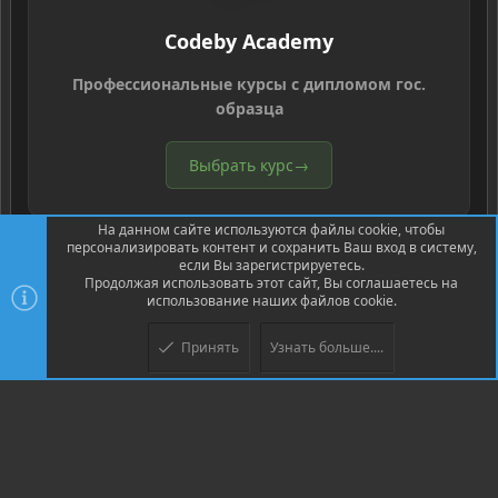
Codeby Academy
Профессиональные курсы с дипломом гос.
образца
Выбрать курс
→
На данном сайте используются файлы cookie, чтобы
персонализировать контент и сохранить Ваш вход в систему,
если Вы зарегистрируетесь.
Продолжая использовать этот сайт, Вы соглашаетесь на
использование наших файлов cookie.
®
Community platform by XenForo
© 2010-2026 XenForo Ltd.
Перевод
®
от Jumuro
Принять
Узнать больше....
Верх
Низ
XenPorta 2 PRO
© Jason Axelrod of
8WAYRUN