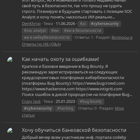
свой путь в безопасности, так что прошу не судить
строго. Планирую в будущем стартовать с позиции SOC
Analyst и хочу понять: насколько ИИ реально...
DenKhryp
Тема
11.06.2026
#ai
#cybersecurity
#soc analyst
#ии
#ии в безопасности
Ответы: 1
Раздел:
Вопросы и
ии в кибербезопасности
Ответы по ИБ (Q&A)
Как начать охоту за ошибками!
Краткое и базовое введение в Bug Bounty. Я
рекомендую зарегистрироваться на следующих
краудсорсинговых платформах кибербезопасности
(платформы Bug Bounty): https://www.bugcrowd.com
https://www.hackerone.com https://www.intigriti.com
Поиск ошибок в дикой природе (не на платформе Bug...
Crazy Jack
Тема
25.01.2023
#bug bounty
Ответы: 0
Раздел:
Мои
#cybersecurity
#hacking
статьи
Хочу обучиться банковской безопасности
Добрый вечер всем участникам инф. портала codeby