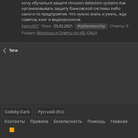
хочу обучиться защите ntrusion detection systems Как
организовывать защиту банковской системы либо
какого-то предприятия. Что нужно знать и уметь, жду
советов, книг и видеороликов.
henry057
Тема
25.02.2021
Ответы: 9
#cybersecurity
Раздел:
Вопросы и Ответы по ИБ (Q&A)
Теги
Codeby Dark
Русский (RU)
Контакты
Правила
Безопасность
Помощь
Главная
R
S