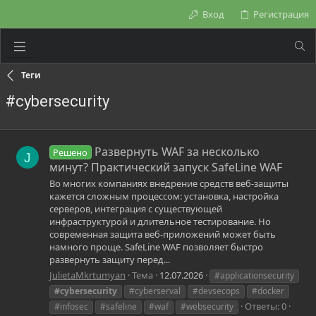
Вход
Регистрация
Теги
#cybersecurity
Развернуть WAF за несколько
Решено
J
минут? Практический запуск SafeLine WAF
Во многих компаниях внедрение средств веб-защиты
кажется сложным процессом: установка, настройка
серверов, интеграция с существующей
инфраструктурой и длительное тестирование. Но
современная защита веб-приложений может быть
намного проще. SafeLine WAF позволяет быстро
развернуть защиту перед...
JulietaMkrtumyan
Тема
12.07.2026
#applicationsecurity
#cybersecurity
#cyberserval
#devsecops
#docker
Ответы: 0
#infosec
#safeline
#waf
#websecurity