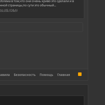
блема в том,что они очень криво это сделали и в
нной страницы,по сути это обычный...
по ИБ (Q&A)
R
авила
Безопасность
Помощь
Главная
S
S