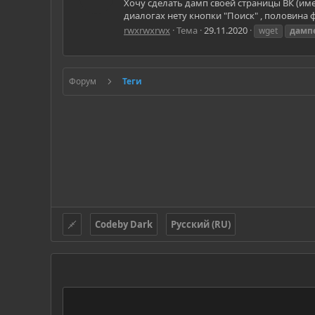
Хочу сделать дамп своей страницы ВК (име
диалогах нету кнопки "Поиск" , половина
rwxrwxrwx
Тема
29.11.2020
wget
дамп
Форум
Теги
Codeby Dark
Русский (RU)