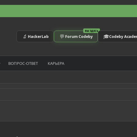
ВЫ ЗДЕСЬ
🔬
💬
🎓
HackerLab
Forum Codeby
Codeby Acad
ВОПРОС-ОТВЕТ
КАРЬЕРА