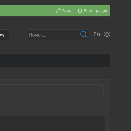
Вход
Регистрация
En
emy