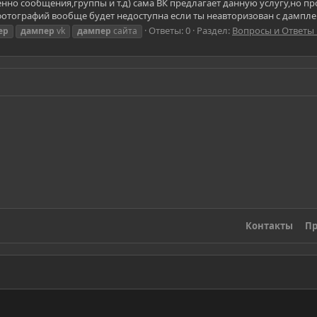
нно сообщения,группы и т.д) сама ВК предлагает данную услугу,но про
 фотографий вообще будет недоступна если ты неавторизован с дампле
Ответы: 0
Раздел:
Вопросы и Ответы 
ер
дампер
vk
дампер
сайта
Контакты
Пр