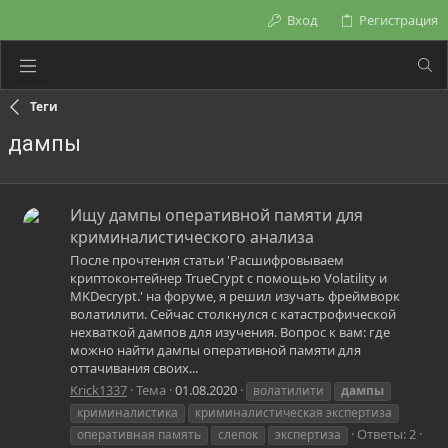
Вход
Регистрация
Теги
дампы
Ищу дампы оперативной памяти для
криминалистического анализа
После прочтения статьи 'Расшифровываем
криптоконтейнер TrueCrypt с помощью Volatility и
MKDecrypt.' на форуме, я решил изучать фреймворк
волатилити. Сейчас столкнулся с катастрофической
нехваткой дампов для изучения. Вопрос к вам: где
можно найти дампы оперативной памяти для
оттачивания своих...
Krick1337
Тема
01.08.2020
волатилити
дампы
криминалистика
криминалистическая экспертиза
Ответы: 2
оперативная память
слепок
экспертиза