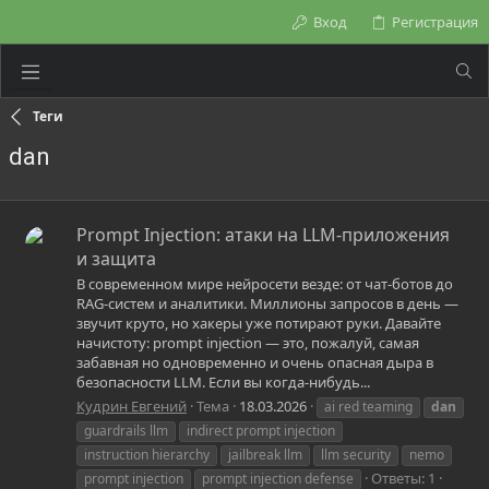
Вход
Регистрация
Теги
dan
Prompt Injection: атаки на LLM-приложения
и защита
В современном мире нейросети везде: от чат-ботов до
RAG-систем и аналитики. Миллионы запросов в день —
звучит круто, но хакеры уже потирают руки. Давайте
начистоту: prompt injection — это, пожалуй, самая
забавная но одновременно и очень опасная дыра в
безопасности LLM. Если вы когда-нибудь...
Кудрин Евгений
Тема
18.03.2026
ai red teaming
dan
guardrails llm
indirect prompt injection
instruction hierarchy
jailbreak llm
llm security
nemo
Ответы: 1
prompt injection
prompt injection defense