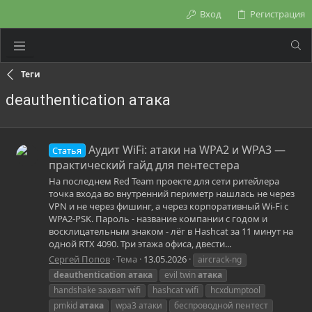
Вход
Регистрация
Теги
deauthentication атака
Аудит WiFi: атаки на WPA2 и WPA3 —
Статья
практический гайд для пентестера
На последнем Red Team проекте для сети ритейлера
точка входа во внутренний периметр нашлась не через
VPN и не через фишинг, а через корпоративный Wi-Fi с
WPA2-PSK. Пароль - название компании с годом и
восклицательным знаком - лёг в Hashcat за 11 минут на
одной RTX 4090. Три этажа офиса, двести...
Сергей Попов
Тема
13.05.2026
aircrack-ng
deauthentication
атака
evil twin
атака
handshake захват wifi
hashcat wifi
hcxdumptool
pmkid
атака
wpa3 атаки
беспроводной пентест