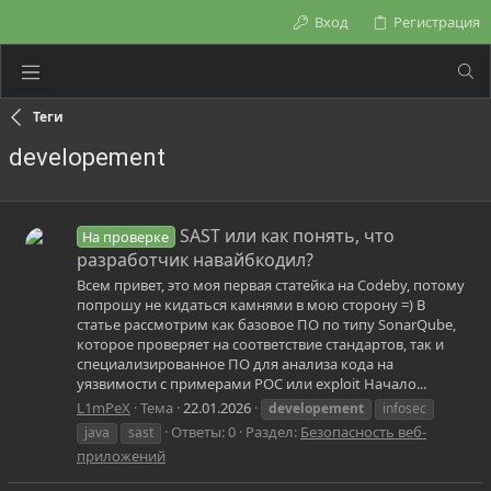
Вход
Регистрация
Теги
developement
SAST или как понять, что
На проверке
разработчик навайбкодил?
Всем привет, это моя первая статейка на Codeby, потому
попрошу не кидаться камнями в мою сторону =) В
статье рассмотрим как базовое ПО по типу SonarQube,
которое проверяет на соответствие стандартов, так и
специализированное ПО для анализа кода на
уязвимости с примерами POC или exploit Начало...
L1mPeX
Тема
22.01.2026
developement
infosec
Ответы: 0
Раздел:
Безопасность веб-
java
sast
приложений