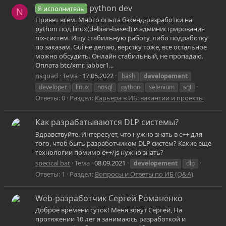
python dev
Я исполнитель
N
Привет всем. Много опыта бэкенд-разработки на
python под linux(debian-based) и администрирования
nix-систем. Ищу стабильную работу, либо подработку
по заказам. Gui не делаю, верстку тоже, все остальное
можно обсудить. Онлайн стабильный, не пропадаю.
Оплата btc/xmr. jabber1...
nsquad
Тема
17.05.2022
bash
developement
developer
linux
nosql
python
selenium
sql
Ответы: 0
Раздел:
Карьера в ИБ: вакансии и проекты
Как разрабатываются DLP системы?
Здравствуйте. Интересует, что нужно знать в c++ для
того, чтоб быть разработчиком DLP систем? Какие еще
технологии помимо c++/js нужно знать?
specical bat
Тема
08.09.2021
developement
dlp
Ответы: 1
Раздел:
Вопросы и Ответы по ИБ (Q&A)
Web-разработчик Сергей Романенко
Доброе времени суток! Меня зовут Сергей, На
протяжении 10 лет я занимаюсь разработкой и