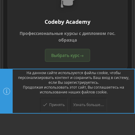
🎓
Codeby Academy
Профессиональные курсы с дипломом гос.
образца
Выбрать курс
→
На данном сайте используются файлы cookie, чтобы
персонализировать контент и сохранить Ваш вход в систему,
если Вы зарегистрируетесь.
Продолжая использовать этот сайт, Вы соглашаетесь на
использование наших файлов cookie.
®
Community platform by XenForo
© 2010-2026 XenForo Ltd.
Перевод
®
от Jumuro
Принять
Узнать больше....
Верх
Низ
XenPorta 2 PRO
© Jason Axelrod of
8WAYRUN