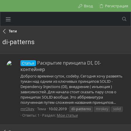
Вход
Регистрация
Теги
di-patterns
Раскрытие принципа DI, DI-
Статья
контейнер
Доброго времени суток, codeby. Сегодня хочу развеять
туман над одним из ключевых принципов SOLID -
Dependency Injections (DI), внедрение ( инъекция )
зависимостей. Для начала стоит сказать пару слов о
принципах SOLID вообще. Это аббревиатура
полученная путем сложения названия принципов...
mrOkey
Тема
10.02.2019
di-patterns
mrokey
solid
Ответы: 1
Раздел:
Мои статьи