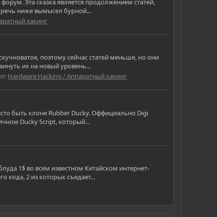
т форум. Эта сказка является продолжением статей,
т речь ниже вымысел бурной...
паратный хакинг
скучноватое, поэтому сейчас статей меньше, но они
винуть их на новый уровень...
ел:
Hardware Hacking / Аппаратный хакинг
есто быть клоне Rubber Ducky. Оффициально Digi
ном Ducky Script, который...
блуда 1$ во всем известном Китайском интернет-
 кода, 2 из которых съедает...