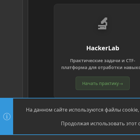
🔬
HackerLab
Практические задачи и CTF-
платформа для отработки навык
Начать практику
→
На данном сайте используются файлы cookie,
Продолжая использовать этот с
®
Community platform by XenForo
© 2010-2026 XenForo Ltd
XenPorta 2 PRO
© Jason Axelrod of
8WAYRUN