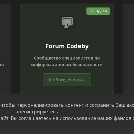
ВЫ ЗДЕСЬ
💬
Forum Codeby
Сообщество специалистов по
ов
информационной безопасности
К обсуждениям
→
 чтобы персонализировать контент и сохранить Ваш вход
зарегистрируетесь.
айт, Вы соглашаетесь на использование наших файлов c
®
.
Перевод от Jumuro