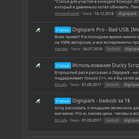
"Статья для участия в конкурсе Конкурс 20
который я давненько хотел обновить. Пенте
ghostphisher
Тема
16.12.2018
digispark
Digispark Pro - Bad USB. [M
Статья
Всем привет! Я в последнее время немного
на 100% авторские, и все эксперименты про
Vander
Тема
04.07.2018
badusb
digispa
Использование Ducky Scri
Статья
В прошлый раз я рассказал о Digispark - 
поддерживает только C++, но я бы хотел р
Dr.Lafa
Тема
01.09.2017
badusb
digispa
Digispark - badusb за 1$
Статья
Хочу рассказать о младшем (возможно даже
магазине. Что-ж, какова цена - таковы и в
Dr.Lafa
Тема
01.09.2017
badusb
digispa