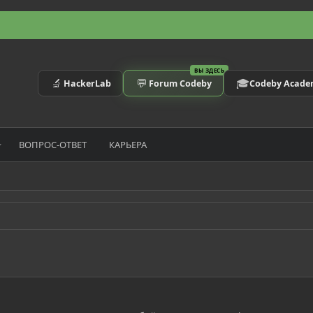
ВЫ ЗДЕСЬ
🔬
💬
🎓
HackerLab
Forum Codeby
Codeby Acad
ВОПРОС-ОТВЕТ
КАРЬЕРА