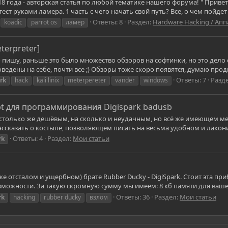
18 года - авторская статья по любой тематике нашего форума! " Приве
ст руками ламера. 1 часть с чего начать свой путь? Все, о чем пойде
Ответы: 8
Раздел:
Hardware Hacking / Ап
koadic
parrot os
ламер
eterpreter]
 пишу, раньше это было множество обзоров на софтинки, но это дело 
ведены на себе, почти все ;) Обзоры тоже скоро появятся, думаю прод
Ответы: 7
Разд
rk
hack
kali linix
meterpereter
vander
windows
pt для программирования Digispark badusb
на столько же дешёвым, на сколько и неудачным, но всё же имеющем м
ассказать о костыле, позволяющем писать на весьма удобном и лаконич
Ответы: 4
Раздел:
Мои статьи
rk
 отсталом и ущербном) брате Rubber Ducky - DigiSpark. Стоит эта при
озможности. За такую скромную сумму мы имеем: 8 кб памяти для вашего
Ответы: 36
Раздел:
Мои статьи
rk
hacking
rubber ducky
взлом