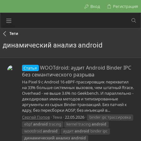
Вход
Регистрация
Теги
динамический анализ android
WOOTdroid: аудит Android Binder IPC
Статья
без семантического разрыва
На Pixel 9 с Android 16 eBPF-трассировщик перехватил
на 33% больше системных вызовов, чем штатный ftrace.
Overhead - не выше 3.6% по Geekbench. И параллельно -
декодировал имена методов и типизированные
аргументы из сырых Binder-транзакций. Без патчей к
ядру, без пересборки AOSP, без инъекций в...
Сергей Попов
Тема
22.05.2026
binder ipc трассировка
ebpf
android
tracing
kernel tracing
android
wootdroid
android
аудит
android
binder ipc
динамический
анализ
android