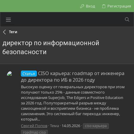
Вход
Регистрация
Теги
директор по информационной
безопасности
CISO карьера: roadmap от инженера
Статья
до директора по ИБ в 2026 году
Высокую оценку от генеральных директоров при этом
получают только 25% - данные совместного
исследования SuperJob, The Edgers и Positive Education
за 2026 год. Полуторакратный разрыв между
самооценкой и восприятием бизнеса - не проблема
самомнения. Это системный баг перехода: инженер,
который...
Сергей Попов
Тема
14.05.2026
ciso карьера
roadmap ciso