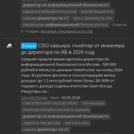
директор
по
информационной
безопасности
карьера в кибербезопасности
компетенции ciso
навыки
директор
а
по
иб
путь к должности ciso
Ответы:
управление
информационной
безопасностью
0
Раздел:
Арсенал специалиста по ИБ
CISO карьера: roadmap от инженера
Статья
до директора по ИБ в 2026 году
Средняя предлагаемая зарплата директора по
информационной безопасности в Москве - 500 000
рублей в месяц по данным HeadHunter на конец 2024
года. В крупном финтехе и госкорпорациях вилка
доходит до 1,5 млн рублей плюс бонус 30–50% от
годового дохода (оценка агентства Open Group).
Рекрутеры из...
Сергей Попов
Тема
03.05.2026
chief information security officer
ciso карьера
roadmap кибербезопасность карьера
директор
по
информационной
безопасности
зарплата ciso россия
как стать ciso
навыки
директор
а
по
иб