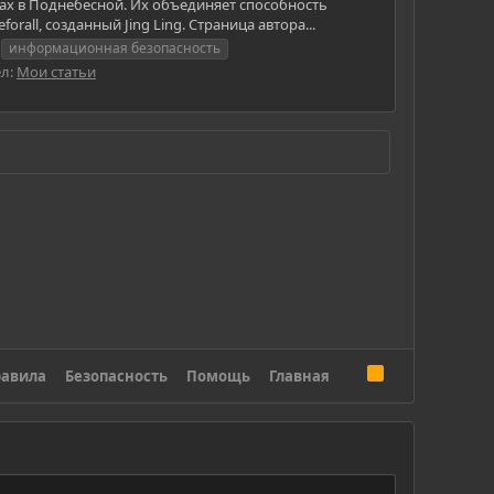
ах в Поднебесной. Их объединяет способность
all, созданный Jing Ling. Страница автора...
информационная безопасность
ел:
Мои статьи
R
авила
Безопасность
Помощь
Главная
S
S