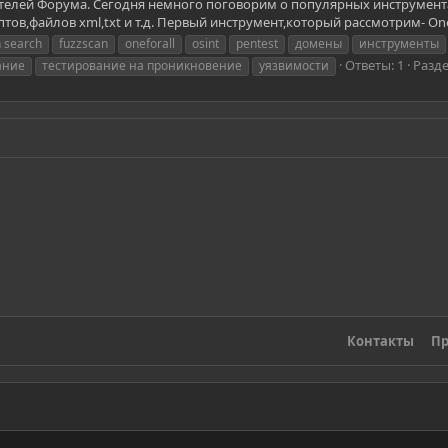
телей Форума. Сегодня немного поговорим о популярных инструмент
,файлов xml,txt и т.д. Первый инструмент,который рассмотрим- Onefor
 search
fuzzscan
oneforall
osint
pentest
домены
инструменты
Ответы: 1
Разд
ание
тестирование на проникновение
уязвимости
Контакты
Пр