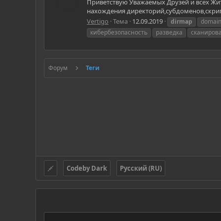
Приветствую Уважаемых Друзей и всех Жи
нахождения директорий,субдоменов,скриптов
Vertigo
Тема
12.09.2019
dirmap
domain
кибербезопасность
разведка
сканиров
Форум
Теги
Codeby Dark
Русский (RU)