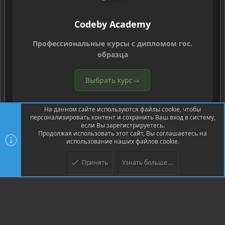
Codeby Academy
Профессиональные курсы с дипломом гос.
образца
Выбрать курс
→
На данном сайте используются файлы cookie, чтобы
персонализировать контент и сохранить Ваш вход в систему,
если Вы зарегистрируетесь.
Продолжая использовать этот сайт, Вы соглашаетесь на
использование наших файлов cookie.
®
Community platform by XenForo
© 2010-2026 XenForo Ltd.
Перевод
®
от Jumuro
Принять
Узнать больше....
Верх
Низ
XenPorta 2 PRO
© Jason Axelrod of
8WAYRUN