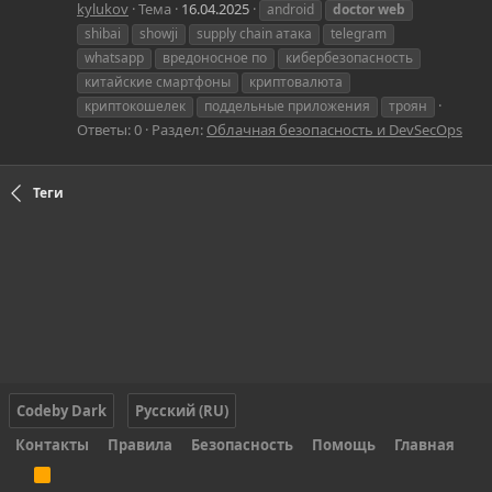
kylukov
Тема
16.04.2025
android
doctor
web
shibai
showji
supply chain атака
telegram
whatsapp
вредоносное по
кибербезопасность
китайские смартфоны
криптовалюта
криптокошелек
поддельные приложения
троян
Ответы: 0
Раздел:
Облачная безопасность и DevSecOps
Теги
Codeby Dark
Русский (RU)
Контакты
Правила
Безопасность
Помощь
Главная
R
S