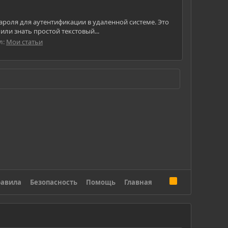
пароля для аутентификации в удаленной системе. Это
ли знать простой текстовый...
л:
Мои статьи
R
авила
Безопасность
Помощь
Главная
S
S