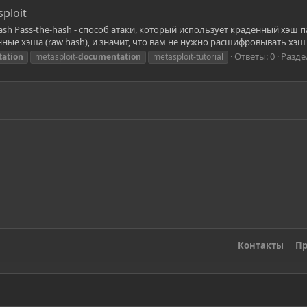
ploit
ash Pass-the-hash - способ атаки, который использует краденный хэш 
е хэша (raw hash), и значит, что вам не нужно расшифровывать хэш и
Ответы: 0
Разде
ation
metasploit-
documentation
metasploit-tutorial
Контакты
Пр