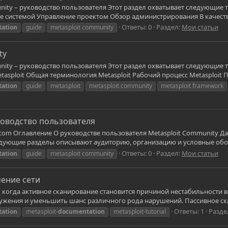
unity – руководство пользователя Этот раздел охватывает следующие
е системой Управление проектом Обзор администрирования В качеств
Ответы: 0
Раздел:
Мои статьи
ation
guide
metasploit community
ty
nity – руководство пользователя Этот раздел охватывает следующие 
tasploit Общая терминология Metasploit Рабочий процесс Metasploit
ation
guide
metasploit
metasploit community
metasploit framework
ководство пользователя
.com Оглавление О руководстве пользователя Metasploit Community 
едующие разделы описывают аудиторию, организацию и условные обоз
Ответы: 0
Раздел:
Мои статьи
ation
guide
metasploit community
чение сети
 когда активное сканирование становится причиной нестабильности в 
ужения и уменьшить шанс различного рода нарушений. Пассивное скан
Ответы: 1
Разде
ation
metasploit-
documentation
metasploit-tutorial