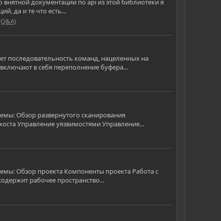
Но внятной документации по api из этой библиотеки я
й, да и те что есть...
(Q&A)
яет последовательность команд, нацеленных на
включают в себя переполнение буфера...
темы: Обзор развернутого сканирования
оста Управление уязвимостями Управление...
темы: Обзор проекта Компоненты проекта Работа с
одержит рабочее пространство...