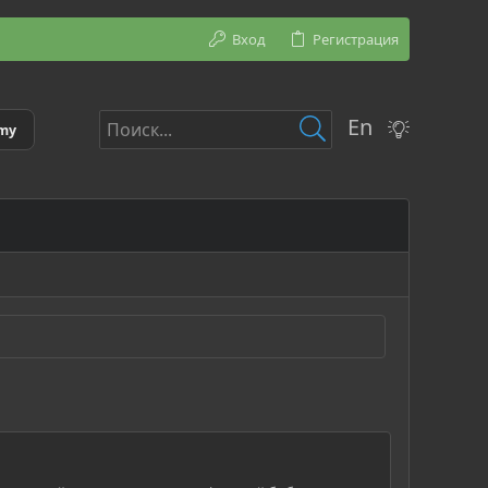
Вход
Регистрация
En
emy