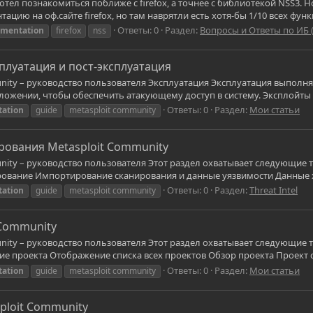
отел познакомиться поближе с firefox, а точнее с библиотекой NSS3. 
цию на оф.сайте firefox, но там наврятли есть хотя-бы 1/10 всех функци
Ответы: 0
Раздел:
Вопросы и Ответы по ИБ 
mentation
firefox
nss
сплуатация и пост-эксплуатация
nity – руководство пользователя Эксплуатация Эксплуатация выполн
ложении, чтобы обеспечить атакующему доступ в систему. Эксплойты 
Ответы: 0
Раздел:
Мои статьи
ation
guide
metasploit community
рования Metasploit Community
nity – руководство пользователя Этот раздел охватывает следующие 
рование Импортирование сканирования и данные уязвимости Данные х
Ответы: 0
Раздел:
Threat Intel
ation
guide
metasploit community
 Community
nity – руководство пользователя Этот раздел охватывает следующие 
е проекта Отображение списка всех проектов Обзор проекта Проект с
Ответы: 0
Раздел:
Мои статьи
ation
guide
metasploit community
ploit Community