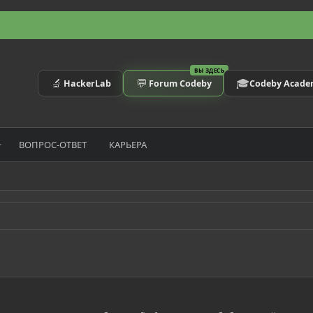
ВЫ ЗДЕСЬ
🔬
💬
🎓
HackerLab
Forum Codeby
Codeby Acad
ВОПРОС-ОТВЕТ
КАРЬЕРА