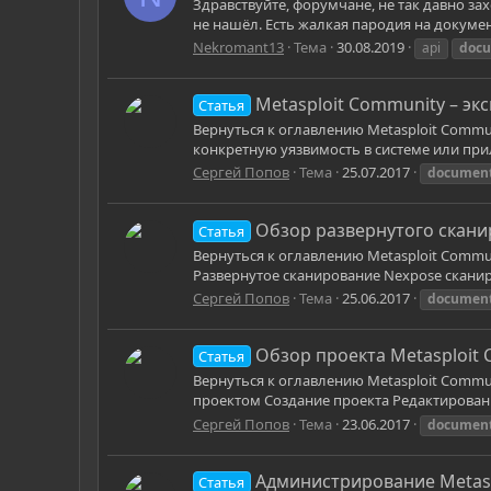
Здравствуйте, форумчане, не так давно зах
не нашёл. Есть жалкая пародия на документа
Nekromant13
Тема
30.08.2019
api
docu
Metasploit Community – эк
Статья
Вернуться к оглавлению Metasploit Commu
конкретную уязвимость в системе или при
Сергей Попов
Тема
25.07.2017
document
Обзор развернутого скани
Статья
Вернуться к оглавлению Metasploit Commu
Развернутое сканирование Nexpose скани
Сергей Попов
Тема
25.06.2017
document
Обзор проекта Metasploit
Статья
Вернуться к оглавлению Metasploit Commu
проектом Создание проекта Редактировани
Сергей Попов
Тема
23.06.2017
document
Администрирование Metas
Статья