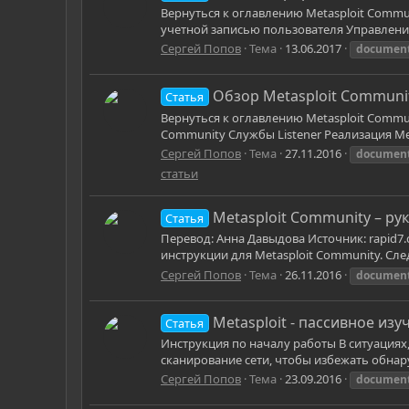
Вернуться к оглавлению Metasploit Comm
учетной записью пользователя Управлени
Сергей Попов
Тема
13.06.2017
document
Обзор Metasploit Communi
Статья
Вернуться к оглавлению Metasploit Commu
Community Службы Listener Реализация Me
Сергей Попов
Тема
27.11.2016
document
статьи
Metasploit Community – ру
Статья
Перевод: Анна Давыдова Источник: rapid7
инструкции для Metasploit Community. Сл
Сергей Попов
Тема
26.11.2016
document
Metasploit - пассивное изу
Статья
Инструкция по началу работы В ситуациях,
сканирование сети, чтобы избежать обнар
Сергей Попов
Тема
23.09.2016
document