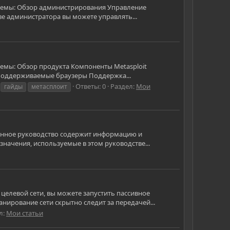
 темы: Обзор администрирования Управление
е администратора вы можете управлять...
темы: Обзор продукта Компоненты Metasploit
 Поддерживаемые браузеры Поддержка...
Ответы: 0
Раздел:
Мои
гайды
метасплоит
Данное руководство содержит информацию и
начения, используемые в этом руководстве...
целевой сети, вы можете запустить пассивное
ирование сети скрытно следит за передачей...
л:
Мои статьи