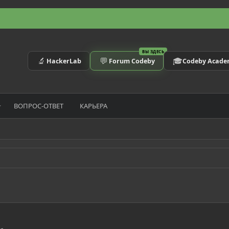
ВЫ ЗДЕСЬ
🔬
💬
🎓
HackerLab
Forum Codeby
Codeby Acad
ВОПРОС-ОТВЕТ
КАРЬЕРА