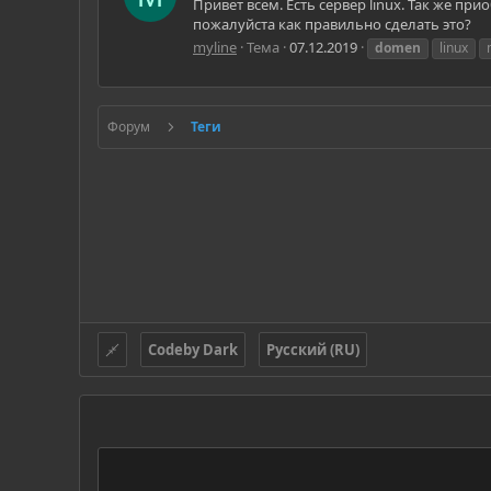
Привет всем. Есть сервер linux. Так же п
пожалуйста как правильно сделать это?
myline
Тема
07.12.2019
domen
linux
Форум
Теги
Codeby Dark
Русский (RU)