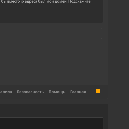
о бы вместо ip адреса был мой домен. Подскажите
R
авила
Безопасность
Помощь
Главная
S
S