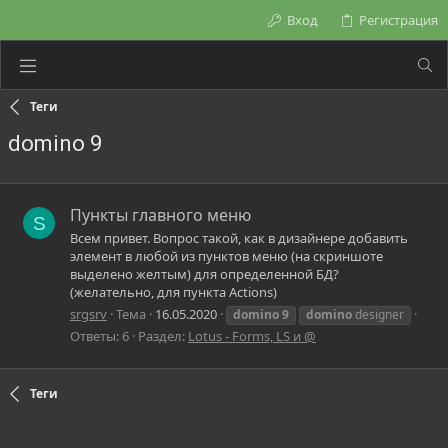
Вход
Регистрация
Теги
domino 9
Пункты главного меню
S
Всем привет. Вопрос такой, как в дизайнере добавить
элемент в любой из пунктов меню (на скриншоте
выделено желтым) для определенной БД?
(желательно, для пункта Actions)
srgsrv
Тема
16.05.2020
domino
9
domino
designer
Ответы: 6
Раздел:
Lotus - Forms, LS и @
Теги