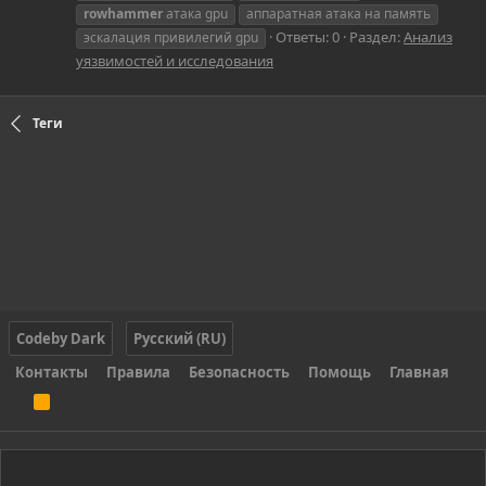
rowhammer
атака gpu
аппаратная атака на память
Ответы: 0
Раздел:
Анализ
эскалация привилегий gpu
уязвимостей и исследования
Теги
Codeby Dark
Русский (RU)
Контакты
Правила
Безопасность
Помощь
Главная
R
S
S