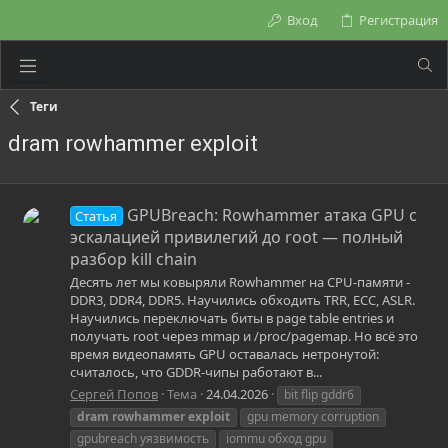
Вход
Регистрация
Теги
dram rowhammer exploit
GPUBreach: Rowhammer атака GPU с
Статья
эскалацией привилегий до root — полный
разбор kill chain
Десять лет мы ковыряли Rowhammer на CPU-памяти -
DDR3, DDR4, DDR5. Научились обходить TRR, ECC, ASLR.
Научились переключать биты в page table entries и
получать root через mmap и /proc/pagemap. Но всё это
время видеопамять GPU оставалась нетронутой:
считалось, что GDDR-чипы работают в...
Сергей Попов
Тема
24.04.2026
bit flip gddr6
dram
rowhammer
exploit
gpu memory corruption
gpubreach уязвимость
iommu обход gpu