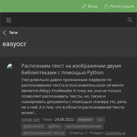
Вход
Регистрация
Теги
easyocr
Распознаем текст на изображении двумя
библиотеками с помощью Python
Уже довольно давно признанным лидером по
распознаванию текста в пользовательском сегменте
является Abbyy FineReader. К тому же, она не только
позволяет распознавать тексты, но, также и
сканировать документы с помощью сканера. Но, речь
не о ней. А о том, что в области распознавания текста
может...
Johan Van
Тема
24.06.2022
easyocr
ocr
pytesseract
python
программирование
Ответы: 5
Раздел:
Скрипты и
распознавание текста