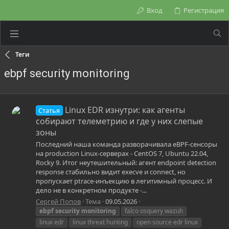
Вход
Регистрация
Теги
ebpf security monitoring
Linux EDR изнутри: как агенты
Статья
собирают телеметрию и где у них слепые
зоны
Последний наша команда разворачивала eBPF-сенсоры
на production Linux-серверах - CentOS 7, Ubuntu 22.04,
Rocky 9. Итог неутешительный: агент endpoint detection
response стабильно видит execve и connect, но
пропускает ptrace-инъекцию в легитимный процесс. И
дело не в конкретном продукте -...
Сергей Попов
Тема
09.05.2026
ebpf
security
monitoring
falco osquery wazuh
linux edr
linux threat hunting
open source edr linux