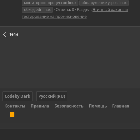
мониторинг процессов linux
обнаружение угроз linux
Ответы: 0
Раздел:
Этичный хакинг и
обход edr linux
тестирование на проникновение
Теги
Codeby Dark
Русский (RU)
Контакты
Правила
Безопасность
Помощь
Главная
R
S
S