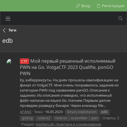
Вход
Регистрация
Теги
edb
Мой первый решенный исполняемый
CTF
PWN на Go. VolgaCTF 2023 Qualifie, ponGO
PWN
Ку, киберрекруты. На днях прошелы квалификацию на
финал от VolgaCTF. Мне очень понравилось задание из
категории PWN под названием panGO. Описание к
заданию: Из описания очевидно, что исполняемый
файл написан на языке Go. Начнем Первым делом
проведем разведку бинаря. Через команду file...
AFANX
Тема
16.05.2023
binary exploitation
edb
Ответы: 3
golang
radare2
reverse | assembler | pwn
Раздел:
HackerLab: практика и соревнования