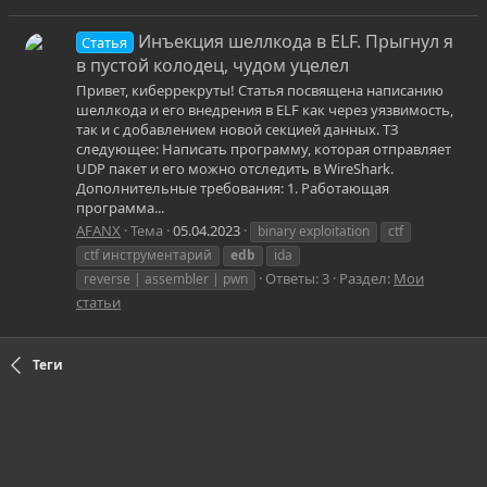
Инъекция шеллкода в ELF. Прыгнул я
Статья
в пустой колодец, чудом уцелел
Привет, киберрекруты! Статья посвящена написанию
шеллкода и его внедрения в ELF как через уязвимость,
так и с добавлением новой секцией данных. ТЗ
следующее: Написать программу, которая отправляет
UDP пакет и его можно отследить в WireShark.
Дополнительные требования: 1. Работающая
программа...
AFANX
Тема
05.04.2023
binary exploitation
ctf
ctf инструментарий
edb
ida
Ответы: 3
Раздел:
Мои
reverse | assembler | pwn
статьи
Теги