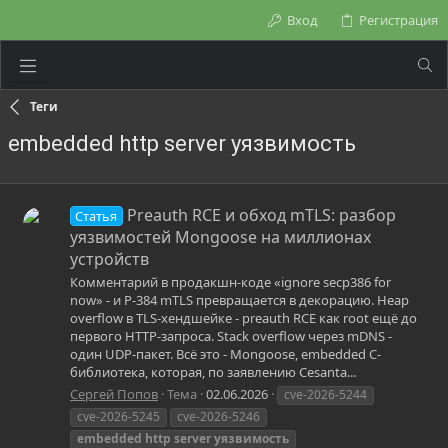
Вход
Регистрация
Теги
embedded http server уязвимость
Preauth RCE и обход mTLS: разбор
Статья
уязвимостей Mongoose на миллионах
устройств
Комментарий в продакшн-коде «ignore secp386 for
now» - и P-384 mTLS превращается в декорацию. Heap
overflow в TLS-хендшейке - preauth RCE как root ещё до
первого HTTP-запроса. Stack overflow через mDNS -
один UDP-пакет. Всё это - Mongoose, embedded C-
библиотека, которая, по заявлению Cesanta...
Сергей Попов
Тема
02.06.2026
cve-2026-5244
cve-2026-5245
cve-2026-5246
embedded
http
server
уязвимость