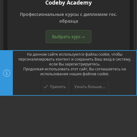
Codeby Academy
Профессиональные курсы с дипломом гос.
образца
Выбрать курс
→
На данном сайте используются файлы cookie, чтобы
персонализировать контент и сохранить Ваш вход в систему,
если Вы зарегистрируетесь.
Продолжая использовать этот сайт, Вы соглашаетесь на
использование наших файлов cookie.
®
Community platform by XenForo
© 2010-2026 XenForo Ltd.
Перевод
®
от Jumuro
Принять
Узнать больше....
Верх
Низ
XenPorta 2 PRO
© Jason Axelrod of
8WAYRUN