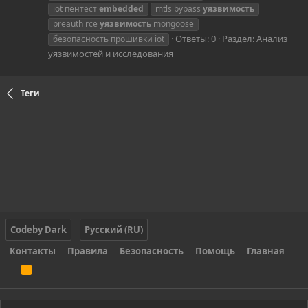
iot пентест
embedded
mtls bypass
уязвимость
preauth rce
уязвимость
mongoose
Ответы: 0
Раздел:
Анализ
безопасность прошивки iot
уязвимостей и исследования
Теги
Codeby Dark
Русский (RU)
Контакты
Правила
Безопасность
Помощь
Главная
R
S
S