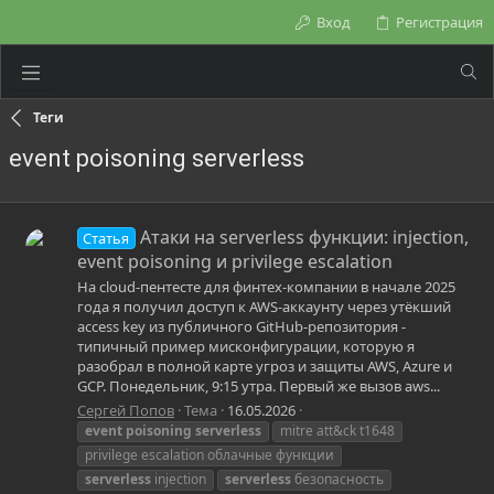
Вход
Регистрация
Теги
event poisoning serverless
Атаки на serverless функции: injection,
Статья
event poisoning и privilege escalation
На cloud-пентесте для финтех-компании в начале 2025
года я получил доступ к AWS-аккаунту через утёкший
access key из публичного GitHub-репозитория -
типичный пример мисконфигурации, которую я
разобрал в полной карте угроз и защиты AWS, Azure и
GCP. Понедельник, 9:15 утра. Первый же вызов aws...
Сергей Попов
Тема
16.05.2026
event
poisoning
serverless
mitre att&ck t1648
privilege escalation облачные функции
serverless
injection
serverless
безопасность