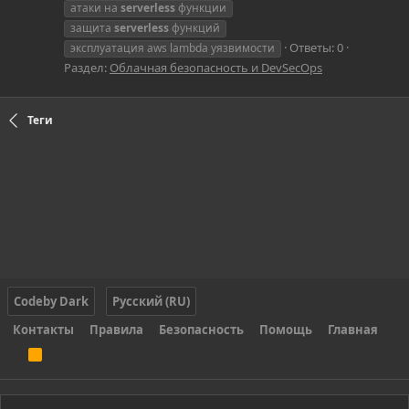
атаки на
serverless
функции
защита
serverless
функций
Ответы: 0
эксплуатация aws lambda уязвимости
Раздел:
Облачная безопасность и DevSecOps
Теги
Codeby Dark
Русский (RU)
Контакты
Правила
Безопасность
Помощь
Главная
R
S
S