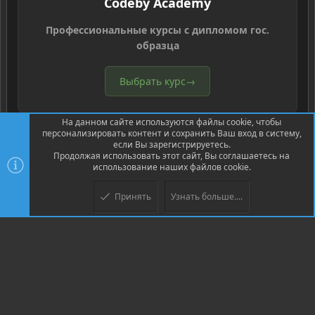
Codeby Academy
Профессиональные курсы с дипломом гос.
образца
Выбрать курс
→
На данном сайте используются файлы cookie, чтобы
персонализировать контент и сохранить Ваш вход в систему,
если Вы зарегистрируетесь.
Продолжая использовать этот сайт, Вы соглашаетесь на
использование наших файлов cookie.
®
Community platform by XenForo
© 2010-2026 XenForo Ltd.
Перевод
®
от Jumuro
Принять
Узнать больше....
Верх
Низ
XenPorta 2 PRO
© Jason Axelrod of
8WAYRUN