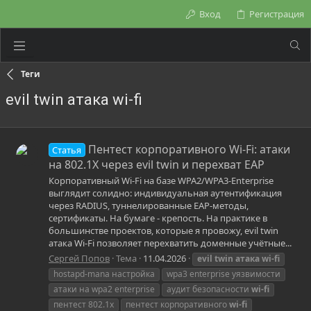
Вход
Регистрация
Теги
evil twin атака wi-fi
Пентест корпоративного Wi-Fi: атаки
Статья
на 802.1X через evil twin и перехват EAP
Корпоративный Wi-Fi на базе WPA2/WPA3-Enterprise
выглядит солидно: индивидуальная аутентификация
через RADIUS, туннелированные EAP-методы,
сертификаты. На бумаге - крепость. На практике в
большинстве проектов, которые я провожу, evil twin
атака Wi-Fi позволяет перехватить доменные учётные...
Сергей Попов
Тема
11.04.2026
evil
twin
атака
wi-fi
hostapd-mana настройка
wpa3 enterprise уязвимости
атаки на wpa2 enterprise
аудит безопасности
wi-fi
пентест 802.1x
пентест корпоративного
wi-fi