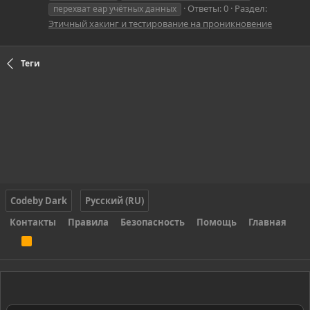
Ответы: 0
Раздел:
перехват eap учётных данных
Этичный хакинг и тестирование на проникновение
Теги
Codeby Dark
Русский (RU)
Контакты
Правила
Безопасность
Помощь
Главная
R
S
S