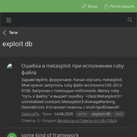
Вход
Регистрация
Теги
exploit db
Ошибка в metasploit при исполнении ruby
файла
Здравствуйте, форумчане. Начал изучать metasploit.
Мне нужно запустить ruby файл эксплоита CVE-2012-
0158. Запускаю с помощью msfconsole. Ввожу ruby
"путь к файлу" и выдает ошибку `<class:Metasploit3>':
uninitialized constant Metasploit3::AverageRanking
(NameError). Кто может помочь с этой проблемой?
ZadoraFly
Тема
14.06.2020
error
exploit
db
msf
Ответы: 5
Раздел:
Вопросы и Ответы по ИБ (Q&A)
some kind of framework