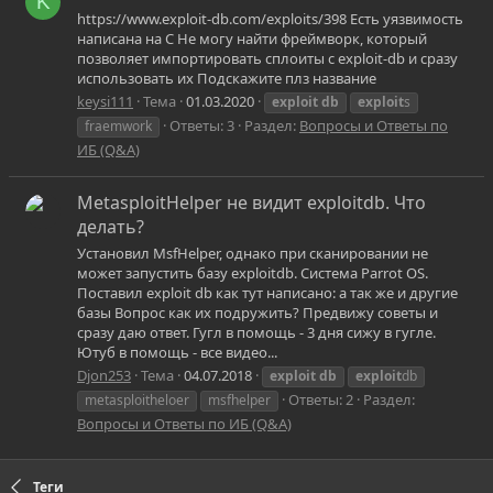
K
https://www.exploit-db.com/exploits/398 Есть уязвимость
написана на С Не могу найти фреймворк, который
позволяет импортировать сплоиты с exploit-db и сразу
использовать их Подскажите плз название
keysi111
Тема
01.03.2020
exploit
db
exploit
s
Ответы: 3
Раздел:
Вопросы и Ответы по
fraemwork
ИБ (Q&A)
MetasploitHelper не видит exploitdb. Что
делать?
Установил MsfHelper, однако при сканировании не
может запустить базу exploitdb. Система Parrot OS.
Поставил exploit db как тут написано: а так же и другие
базы Вопрос как их подружить? Предвижу советы и
сразу даю ответ. Гугл в помощь - 3 дня сижу в гугле.
Ютуб в помощь - все видео...
Djon253
Тема
04.07.2018
exploit
db
exploit
db
Ответы: 2
Раздел:
metasploitheloer
msfhelper
Вопросы и Ответы по ИБ (Q&A)
Теги