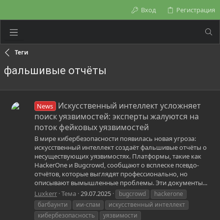
Вход
Регистрация
Теги
фальшивые отчёты
Искусственный интеллект усложняет
News
поиск уязвимостей: эксперты жалуются на
поток фейковых уязвимостей
В мире кибербезопасности появилась новая угроза:
искусственный интеллект создаёт фальшивые отчёты о
несуществующих уязвимостях. Платформы, такие как
HackerOne и Bugcrowd, сообщают о всплеске псевдо-
отчётов, которые выглядят профессионально, но
описывают вымышленные проблемы. Эти документы...
Luxkerr
Тема
29.07.2025
bugcrowd
hackerone
багбаунти
ии-спам
искусственный интеллект
кибербезопасность
уязвимости