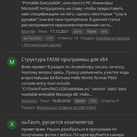
"Рortable-Еxecutable", или просто РЕ. Инженеры
Microsoft потрудились на славу, чтобы предоставить
нам спецификацию на него, однако некоторые "тузы в
рукавах" они всё-таки припрятали. В данной статье
рассматривается недокументированная часть...
Marylin
Тема
17.12.2021
dans
fasm
link
Ответы: 14
Раздел:
Hardware Hacking
pe-header
rich
/ Аппаратный хакинг
Структура FASM программы для x64
M
Всем привет! В раздел по Ассемблеру писать не могу,
поэтому вопрос здесь. Прошу разъяснить участок кода
в простейшем 64-битном Hello World: format PE64
console entry start include
"C:/Tools/Fasm/INCLUDE/win64ax.inc" section '.data' data
readable writeable Message db 'Hello...
Majestio
Тема
16.09.2020
Ответы: 6
fasm
x64
Раздел:
Вопросы и Ответы по ИБ (Q&A)
оьFasm, ругается компилятор
X
привет всем. Решил разобраться в программе по
получению фотки с вебки. По идее врубается камера