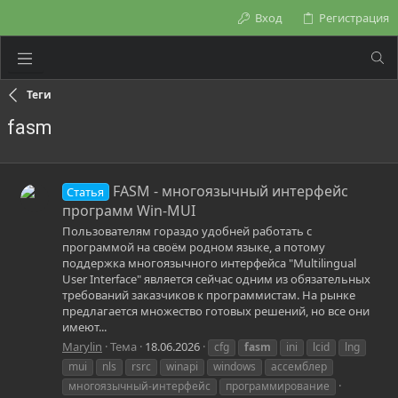
Вход
Регистрация
Теги
fasm
FASM - многоязычный интерфейс
Статья
программ Win-MUI
Пользователям гораздо удобней работать с
программой на своём родном языке, а потому
поддержка многоязычного интерфейса "Multilingual
User Interface" является сейчас одним из обязательных
требований заказчиков к программистам. На рынке
предлагается множество готовых решений, но все они
имеют...
Marylin
Тема
18.06.2026
cfg
fasm
ini
lcid
lng
mui
nls
rsrc
winapi
windows
ассемблер
многоязычный-интерфейс
программирование