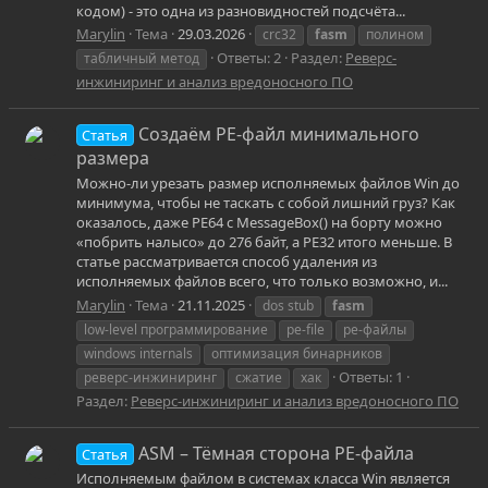
кодом) - это одна из разновидностей подсчёта...
Marylin
Тема
29.03.2026
crc32
fasm
полином
Ответы: 2
Раздел:
Реверс-
табличный метод
инжиниринг и анализ вредоносного ПО
Создаём РЕ-файл минимального
Статья
размера
Можно-ли урезать размер исполняемых файлов Win до
минимума, чтобы не таскать с собой лишний груз? Как
оказалось, даже РЕ64 с MessageBox() на борту можно
«побрить налысо» до 276 байт, а РЕ32 итого меньше. В
статье рассматривается способ удаления из
исполняемых файлов всего, что только возможно, и...
Marylin
Тема
21.11.2025
dos stub
fasm
low-level программирование
pe-file
pe-файлы
windows internals
оптимизация бинарников
Ответы: 1
реверс-инжиниринг
сжатие
хак
Раздел:
Реверс-инжиниринг и анализ вредоносного ПО
ASM – Тёмная сторона РЕ-файла
Статья
Исполняемым файлом в системах класса Win является