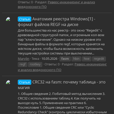
Ответы: 0
Раздел:
Реверс-инжиниринг и анализ
вредоносного ПО
Анатомия реестра Windows[1] -
Статья
формат файлов REGF на диске
Для большинства из нас реестр - это окно "Regedit" с
древовидной структурой папок, и огромным кол-вом
пар "ключ/значение". Однако на низком уровне это
бинарные файлы в формате regf, которые хранятся на
жёстком диске, чтобы была возможность запомнить
текущие настройки системы при выключении...
Marylin
Тема
10.05.2026
fasm
hbin
hive
regedit
Ответы: 0
Раздел:
Реверс-инжиниринг
regf
rootkey
и анализ вредоносного ПО
CRC32 на fasm: почему таблица - это
Статья
магия
1. Общие сведения 2. Побитовый метод вычисления 3.
CRC32 с использованием таблиц 4. Как получить на
выходе нуль 5. Применение на практике 6.
Послесловие 1. Общие сведения CRC или "Cyclic
Redundancy Check" (контроль циклически избыточным