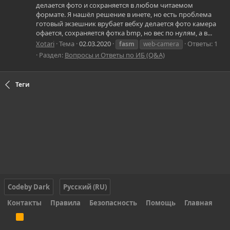
делается фото и сохраняется в любом читаемом
формате. Я нашёл решение в инете, но есть проблема
готовый экзешник врубает вебку делается фото камера
офается, сохраняется фотка bmp, но вес по нулям, а в...
Xotari
Тема
02.03.2020
Ответы: 1
fasm
web-camera
Раздел:
Вопросы и Ответы по ИБ (Q&A)
Теги
Codeby Dark
Русский (RU)
Контакты
Правила
Безопасность
Помощь
Главная
R
S