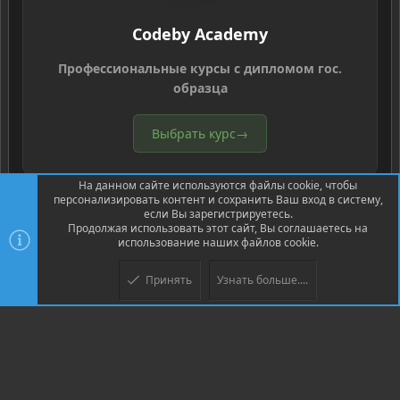
Codeby Academy
Профессиональные курсы с дипломом гос.
образца
Выбрать курс
→
На данном сайте используются файлы cookie, чтобы
персонализировать контент и сохранить Ваш вход в систему,
если Вы зарегистрируетесь.
Продолжая использовать этот сайт, Вы соглашаетесь на
использование наших файлов cookie.
®
Community platform by XenForo
© 2010-2026 XenForo Ltd.
Перевод
®
от Jumuro
Принять
Узнать больше....
Верх
Низ
XenPorta 2 PRO
© Jason Axelrod of
8WAYRUN