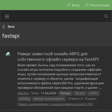
Вход
Регистрация
Теги
fastapi
Реверс известной онлайн ARPG для
собственного офлайн сервера на FastAPI
Всем привет. Бьюсь над пониманием того, как из
онлайн игры поэтапно подойти к созданию оффлайн
игры, путём понимания нужных запросов-ответов от
клиента к серверу и обратно, далее - модификация
исполняемого файла через IDA Pro, удаление функции
проверки обновлений при каждом старте, и далее -...
Nikolos
Тема
11.04.2026
fastapi
ida pro
sniffer
Ответы: 0
Раздел:
x64dbg
реверс инжиниринг
Реверс-инжиниринг и анализ вредоносного ПО