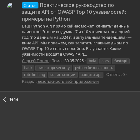
Практическое руководство по
Статья
защите API от OWASP Top 10 уязвимостей:
примеры на Python
Ваш Python API прямо сейчас может "сливать" данные
клиентов! Это не выдумка: 7 из 10 утечек за последний
год (по данным на 2024 г. и актуальным тенденциям) —
вина API. Мы покажем, как залатать главные дыры по
OWASP Top 10 и спать спокойно. Вы узнаете: Какие
уязвимости входят в OWASP API...
Сергей Попов
Тема
30.05.2025
bola
cors
fastapi
flask
owasp api security
python безопасность
Ответы: 0
rate limiting
sql-инъекции
защита api
Раздел:
Безопасность веб-приложений
Теги