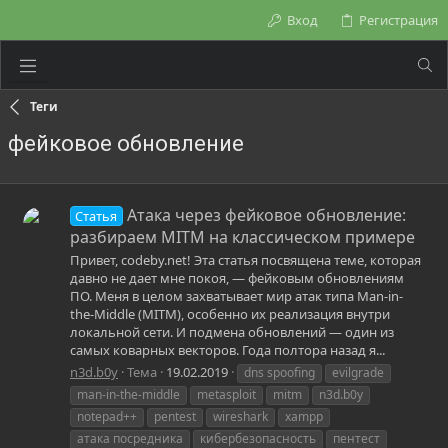
Вход
Регистрация
Теги
фейковое обновление
Атака через фейковое обновление:
Статья
разбираем MITM на классическом примере
Привет, codeby.net! Эта статья посвящена теме, которая
давно не дает мне покоя, — фейковым обновлениям
ПО. Меня в целом захватывает мир атак типа Man-in-
the-Middle (MITM), особенно их реализация внутри
локальной сети. И подмена обновлений — один из
самых коварных векторов. Года полтора назад я...
n3d.b0y
Тема
19.02.2019
dns spoofing
evilgrade
man-in-the-middle
metasploit
mitm
n3d.b0y
notepad++
pentest
wireshark
xampp
атака посредника
кибербезопасность
пентест