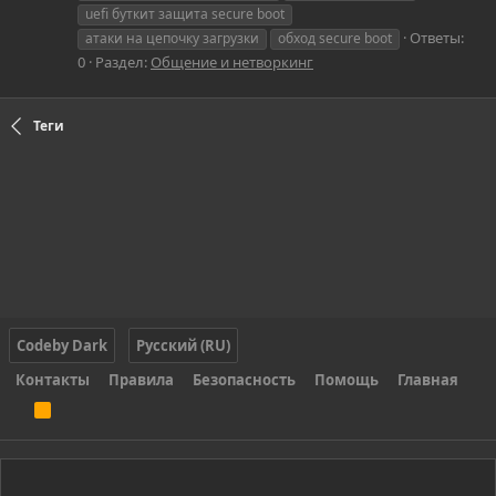
uefi буткит защита secure boot
Ответы:
атаки на цепочку загрузки
обход secure boot
0
Раздел:
Общение и нетворкинг
Теги
Codeby Dark
Русский (RU)
Контакты
Правила
Безопасность
Помощь
Главная
R
S
S