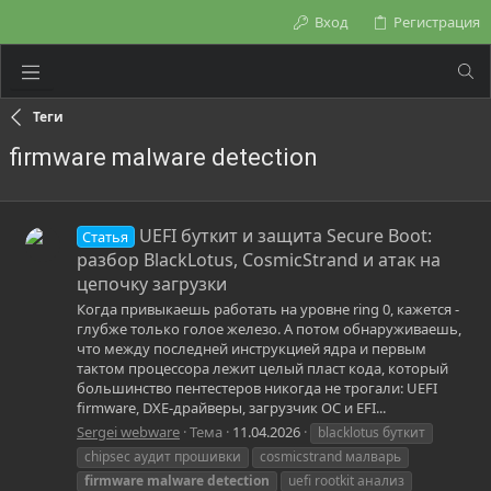
Вход
Регистрация
Теги
firmware malware detection
UEFI буткит и защита Secure Boot:
Статья
разбор BlackLotus, CosmicStrand и атак на
цепочку загрузки
Когда привыкаешь работать на уровне ring 0, кажется -
глубже только голое железо. А потом обнаруживаешь,
что между последней инструкцией ядра и первым
тактом процессора лежит целый пласт кода, который
большинство пентестеров никогда не трогали: UEFI
firmware, DXE-драйверы, загрузчик ОС и EFI...
Sergei webware
Тема
11.04.2026
blacklotus буткит
chipsec аудит прошивки
cosmicstrand малварь
firmware
malware
detection
uefi rootkit анализ