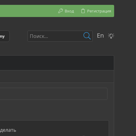
Вход
Регистрация
En
emy
 делать