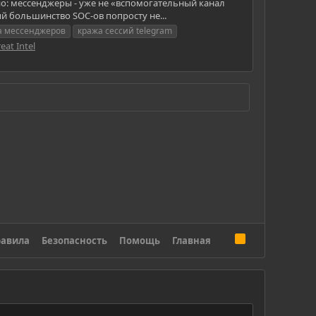
тно: мессенджеры - уже не «вспомогательный канал
й большинство SOC-ов попросту не...
а мессенджеров
кража сессий telegram
eat Intel
R
авила
Безопасность
Помощь
Главная
S
S