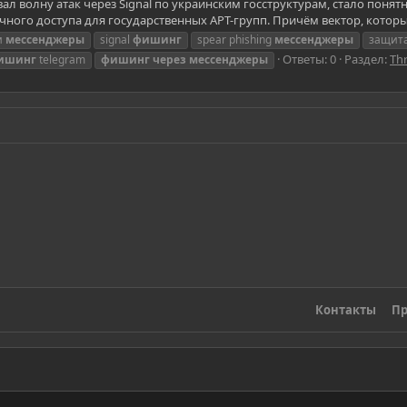
вал волну атак через Signal по украинским госструктурам, стало поня
чного доступа для государственных APT-групп. Причём вектор, которы
и
мессенджеры
signal
фишинг
spear phishing
мессенджеры
защит
Ответы: 0
Раздел:
Thr
ишинг
telegram
фишинг
через
мессенджеры
Контакты
Пр