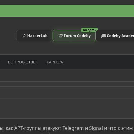
ВЫ ЗДЕСЬ
🔬
💬
🎓
HackerLab
Forum Codeby
Codeby Acad
ВОПРОС-ОТВЕТ
КАРЬЕРА
 как APT-группы атакуют Telegram и Signal и что с этим