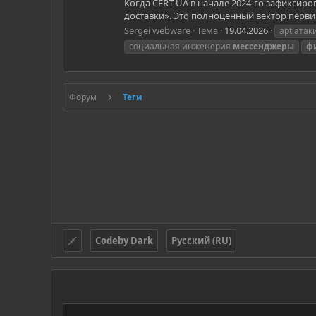
Когда CERT-UA в начале 2024-го зафиксиро
доставки». Это полноценный вектор перви
Sergei webware
Тема
19.04.2026
apt атак
социальная инженерия
мессенджеры
ф
Форум
Теги
Codeby Dark
Русский (RU)